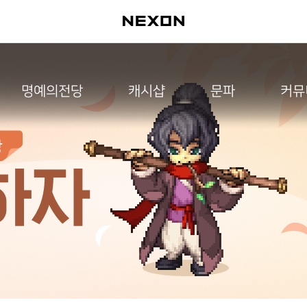
명예의전당
캐시샵
문파
커뮤