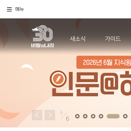
메뉴
새소식
가이드
5
6