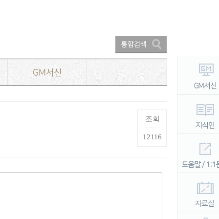
GM서신
조회
12116