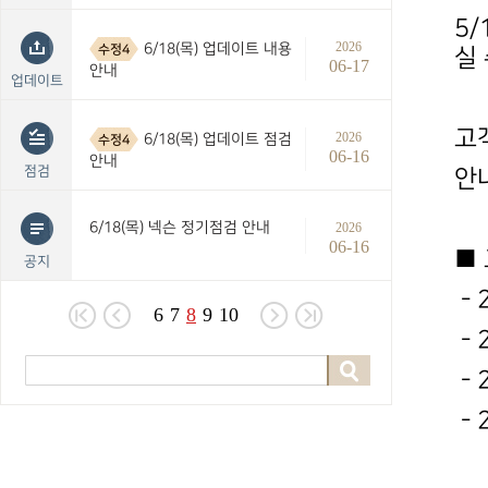
5/
2026
6/18(목) 업데이트 내용
수정4
실
06-17
안내
업데이트
고
2026
6/18(목) 업데이트 점검
수정4
06-16
안내
점검
안
6/18(목) 넥슨 정기점검 안내
2026
06-16
■
공지
- 
6
7
8
9
10
- 
- 
- 