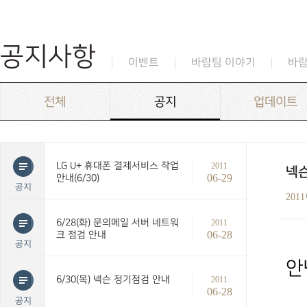
공지사항
이벤트
바람팀 이야기
바
전체
공지
업데이트
LG U+ 휴대폰 결제서비스 작업
2011
넥슨
06-29
안내(6/30)
공지
201
6/28(화) 문의메일 서버 네트워
2011
06-28
크 점검 안내
공지
안
6/30(목) 넥슨 정기점검 안내
2011
06-28
공지