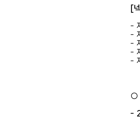
[
-
-
-
-
-
○
-