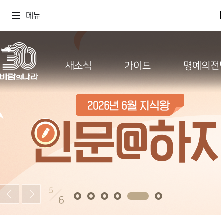
메뉴
새소식
가이드
명예의전
5
6