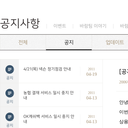
공지사항
이벤트
바람팀 이야기
바
전체
공지
업데이트
4/21(목) 넥슨 정기점검 안내
2011
[공
04-19
공지
200
농협 결재 서비스 일시 중지 안
2011
04-13
내
공지
안녕
이번
OK캐쉬백 서비스 일시 중지 안
2011
04-13
상용
내
공지