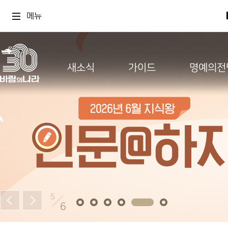
메뉴
새소식
가이드
명예의전
5
6