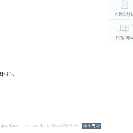
바랍니다
.
ttps://baram.nexon.com/Notice/List/878/73285