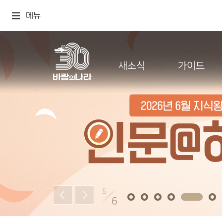
메뉴
새소식
가이드
5
6