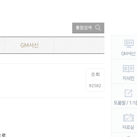
GM서신
조회
92582
으로