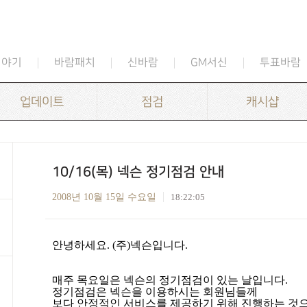
이야기
바람패치
신바람
GM서신
투표바람
업데이트
점검
캐시샵
10/16(목) 넥슨 정기점검 안내
2008년 10월 15일 수요일
18:22:05
안녕하세요
. (
주
)
넥슨입니다
.
매주 목요일은 넥슨의 정기점검이 있는 날입니다
.
정기점검은 넥슨을 이용하시는 회원님들께
보다 안정적인 서비스를 제공하기 위해 진행하는 것