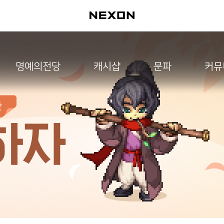
명예의전당
캐시샵
문파
커뮤