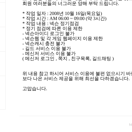
회원 여러분들의 너그러운 양해 부탁 드립니다
.
*
작업 일자
:
2008
년 10
월
16
일(
목요일)
*
작업 시간
: AM
06:00
~
09:00
(
약
3
시간
)
*
작업 내용
:
넥슨 정기점검
*
정기 점검에 따른 이용 제한
-
넥슨아이디 로그인 불가
-
넥슨웹 및 각 게임 웹페이지 이용 제한
-
넥슨캐시 충전 불가
-
길드 서비스 이용 불가
-
메신저 서비스 이용 불가
(
메신저 로그인
,
쪽지
,
친구목록
,
길드채팅
)
위 내용 참고 하시어 서비스 이용에 불편 없으시기 
보다 나은 서비스 제공을 위해 최선을 다하겠습니다
.
고맙습니다
.
h