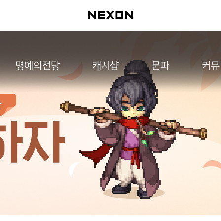
명예의전당
캐시샵
문파
커뮤