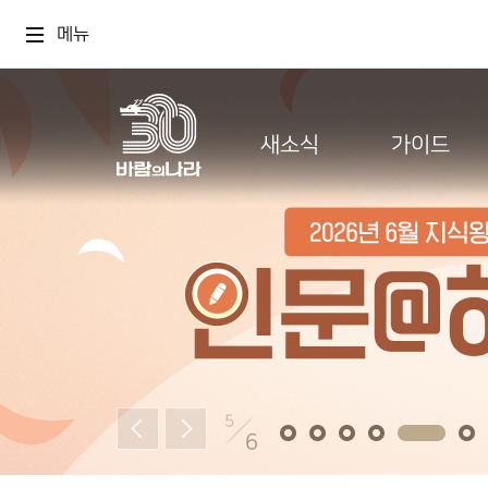
메뉴
새소식
가이드
5
6