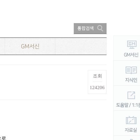
GM서신
조회
124206
으로