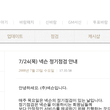
이야기
바람패치
신바람
GM서신
투표바람
업데이트
점검
캐시샵
7/24(목) 넥슨 정기점검 안내
2008년 7월 23일 수요일
17:35:58
안녕하세요
. (
주
)
넥슨입니다
.
매주 목요일은 넥슨의 정기점검이 있는 날입니다
.
정기점검은 넥슨을 이용하시는 회원님들께
보다 안정적인 서비스를 제공하기 위해 진행하는 것