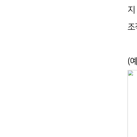
지
조
(