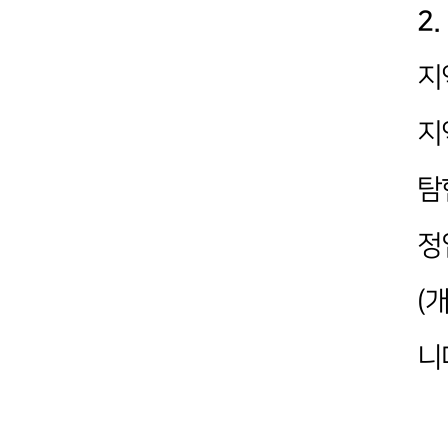
2
지
지
탐
정
(
니다