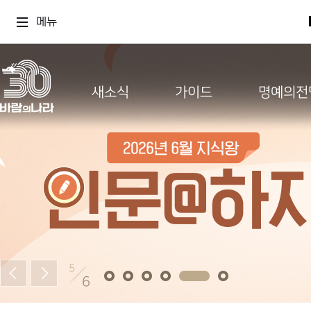
메뉴
새소식
가이드
명예의전
5
6