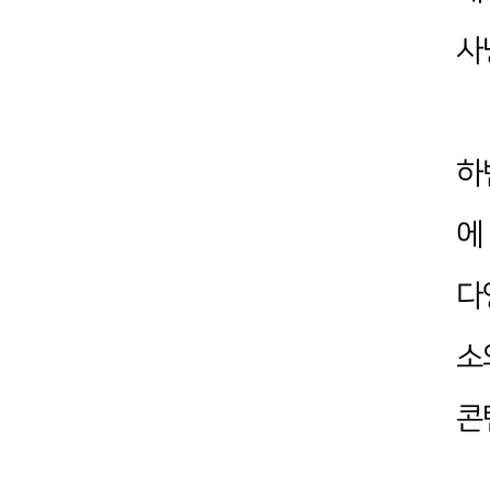
사
하
에
다
소
콘