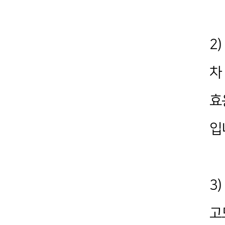
2
차
효
입
3
고