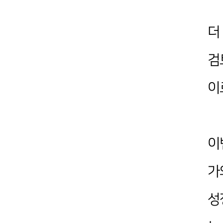
더
검
이
이
가
성