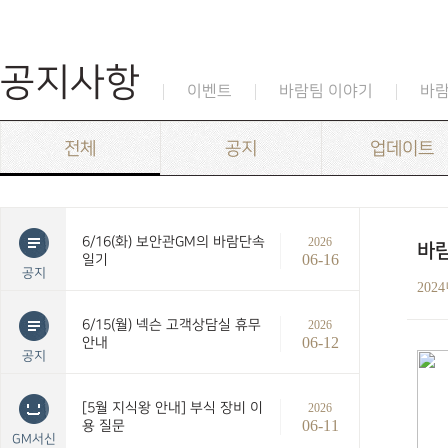
공지사항
이벤트
바람팀 이야기
바
전체
공지
업데이트
6/16(화) 보안관GM의 바람단속
2026
바람
06-16
일기
공지
202
6/15(월) 넥슨 고객상담실 휴무
2026
06-12
안내
공지
[5월 지식왕 안내] 부식 장비 이
2026
06-11
용 질문
GM서신