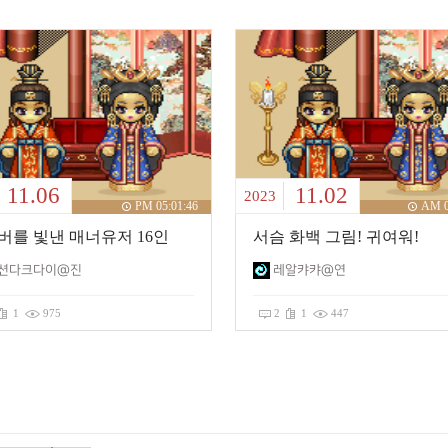
11.06
11.02
2023
PM 05:01:46
AM 0
버를 빛낸 매너유저 16인
서슴 화백 그림! 귀여워!
션다크다이@진
레알캬캬@연
1
975
2
1
447