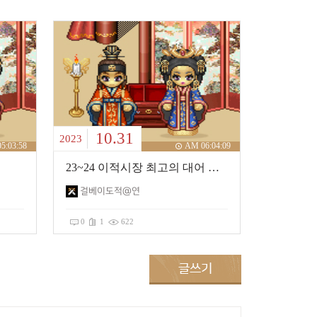
10.31
2023
5:03:58
AM 06:04:09
23~24 이적시장 최고의 대어 시봉탕갈 이적합의
걸베이도적@연
0
1
622