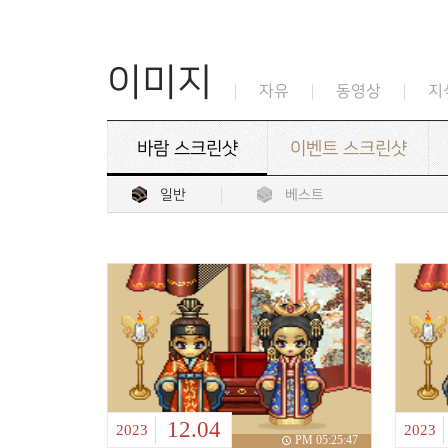
이미지
자유
동영상
지
바람 스크린샷
이벤트 스크린샷
일반
베스트
12.04
2023
2023
PM 05:25:47