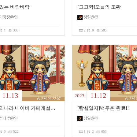
있는 바람바람
[고고학]오늘의 조황
이장장@연
청일@연
1
333
2
0
585
11.13
11.12
2023
PM 02:22:07
PM 1
바람의나라 네이버 카페개설했습니다. 다람쥐를 뿌려라!(다뿌)
[탐험일지]백두촌 완료!!
뿌다뿌@연
청일@연
3
522
1
2
653