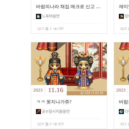
바람의나라 채집 매크로 신고 1일차
재미
느육마@연
장
3
1
295
6
11.16
2023
2023
AM 11:03:18
ㅋㅋ 못지나가쥬?
궁수잠시키움@연
다
0
0
823
1