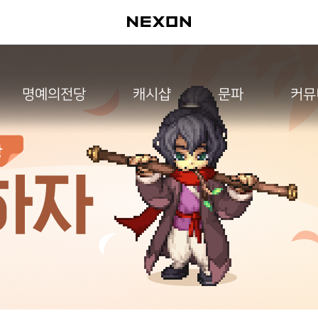
명예의전당
캐시샵
문파
커뮤