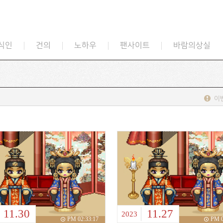
식인
건의
노하우
팬사이트
바람의상실
이
11.30
11.27
2023
PM 02:33:17
PM 0