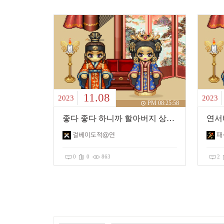
11.08
2023
2023
PM 08:25:58
좋다 좋다 하니까 할아버지 상투까지 역시 지존파 ㅋㅋ
연서
걸베이도적@연
패
0
0
863
2