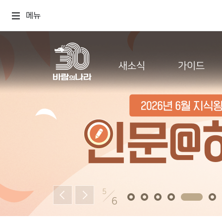
메뉴
새소식
가이드
5
6