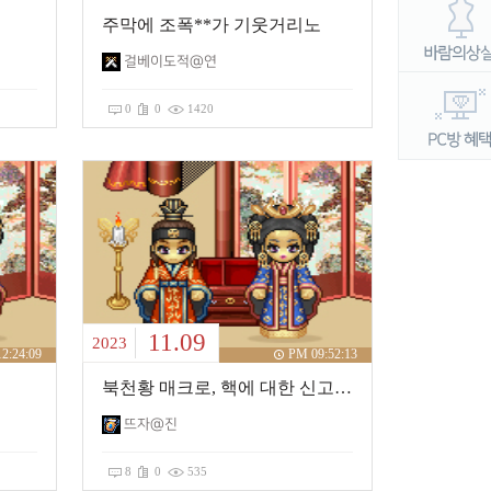
주막에 조폭**가 기웃거리노
걸베이도적@연
0
0
1420
11.09
2023
2:24:09
PM 09:52:13
북천황 매크로, 핵에 대한 신고 답변 ㅎㅎ
뜨자@진
8
0
535