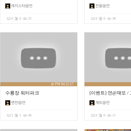
레지스타@연
천몸@연
0
0
25
0
0
38
PM 04:22:17
수룡장 워터파크
[이벤트] 연@쟤또 /
쎈천@연
쟤또@연
2
1
46
0
0
11