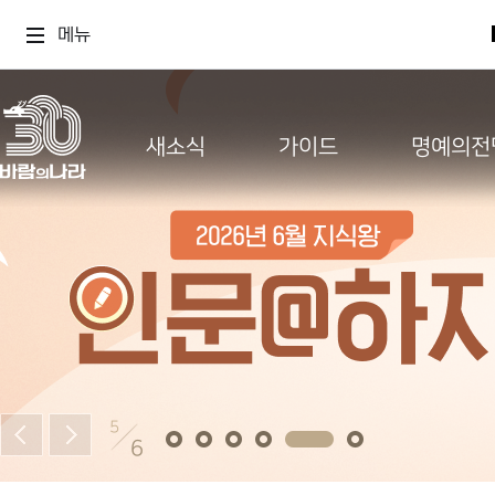
메뉴
새소식
가이드
명예의전
5
6