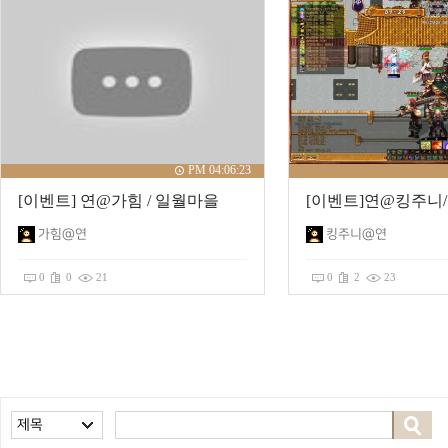
PM 04:06:23
[이벤트] 연@가힘 / 일월마을
가힘@연
킹주니@연
0
0
21
0
2
23
제목