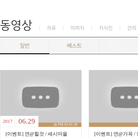
동영상
자유
이미지
지식인
건의
일반
베스트
06.29
2017
PM 05:01:38
[이벤트] 연@힐것 / 세시마을