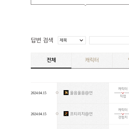
답변 검색
제목
전체
캐릭터
캐릭터
울음울음@연
2024.04.15
직업
캐릭터
프티리치@연
2024.04.15
경험치