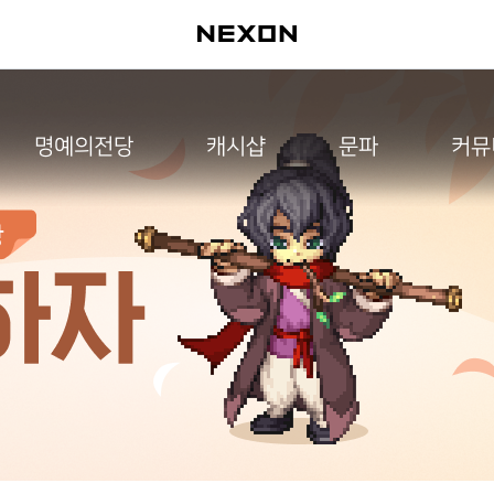
명예의전당
캐시샵
문파
커뮤