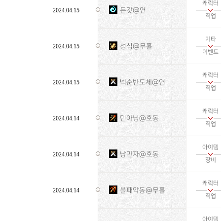
캐릭터
든갓@연
2024.04.15
직업
기타
성심@무휼
2024.04.15
이벤트
캐릭터
넥순반도체@연
2024.04.15
직업
캐릭터
민아닝@호동
2024.04.14
직업
아이템
낭만자@호동
2024.04.14
장비
캐릭터
불패악동@무휼
2024.04.14
직업
아이템