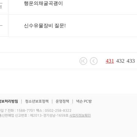
행운의채굴곡괭이
템
신수유물장비 질문!
431
432
433
정보처리방침
청소년보호정책
운영정책
넥슨 PC방
전화 : 1588-7701 팩스 : 0502-258-8322
483호 통신판매업 신고번호 : 제2013-경기성남-1659호
사업자정보확인