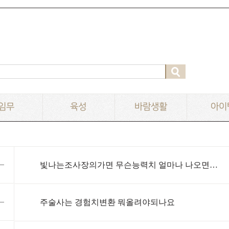
임무
육성
바람생활
아이
빛나는조사장의가면 무슨능력치 얼마나 나오면 멈추나요?
주술사는 경험치변환 뭐올려야되나요