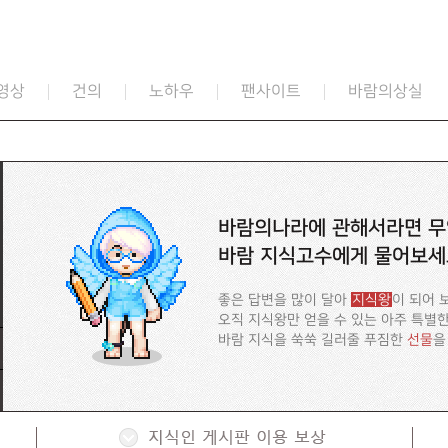
영상
건의
노하우
팬사이트
바람의상실
바람의나라에 관해서라면 무
바람 지식고수에게 물어보세
좋은 답변을 많이 달아
지식왕
이 되어 
오직 지식왕만 얻을 수 있는 아주 특별
바람 지식을 쑥쑥 길러줄 푸짐한
선물
을