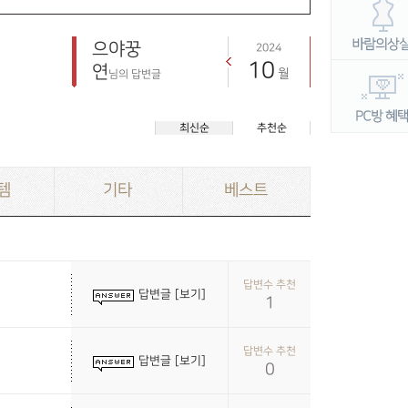
으야꿍
2024
10
연
월
님의 답변글
최신순
추천순
템
기타
베스트
답변수 추천
답변글 [보기]
1
답변수 추천
답변글 [보기]
0