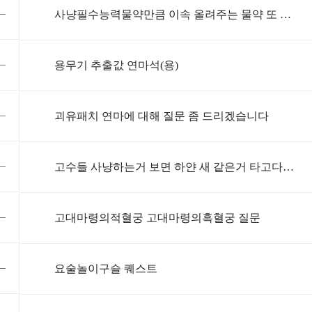
사냥필수능력물약만큼 이속 올려주는 물약 또 있나요?
용무기 추출값 연마석(용)
괴유패치 연마에 대해 질문 좀 드리겠습니다
고수들 사냥하는거 보면 하얀 새 같은거 타고다니던데
고대마령의적혈궁 고대마령의흑혈궁 질문
요술놀이구슬 퀘스트