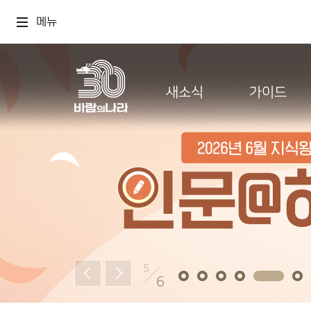
메뉴
새소식
가이드
5
6