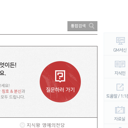
엇이든!
요.
보세요!
한
칭호 & 분신
과
 모두 드립니다.