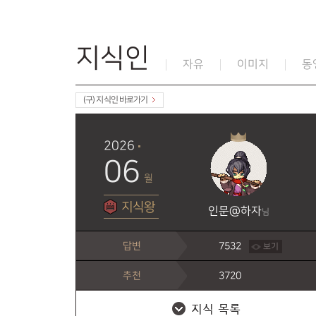
지식인
자유
이미지
동
(구) 지식인 바로가기
2026
06
월
지식왕
인문@하자
님
답변
7532
보기
추천
3720