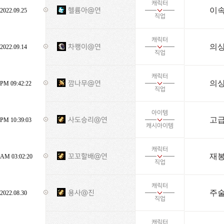
캐릭터
이속
헬륨아@연
2022.09.25
직업
캐릭터
의상
차쾡이@연
2022.09.14
직업
캐릭터
의
깜나무@연
PM 09:42:22
직업
아이템
고급
사도승리@연
PM 10:39:03
캐시아이템
캐릭터
재봉
꼬꼬할배@연
AM 03:02:20
직업
캐릭터
주술
용사@진
2022.08.30
직업
캐릭터