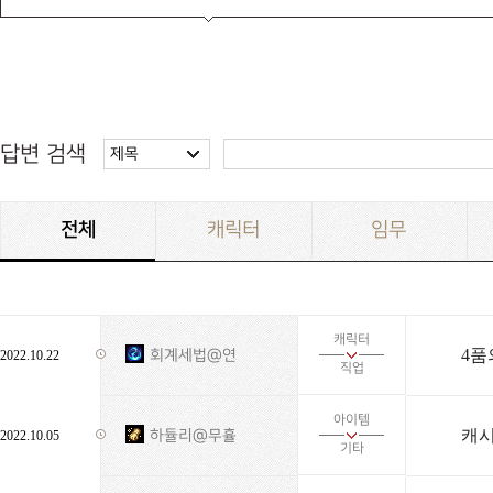
답변 검색
제목
전체
캐릭터
임무
캐릭터
4품
회계세법@연
2022.10.22
직업
아이템
캐시
하듈리@무휼
2022.10.05
기타