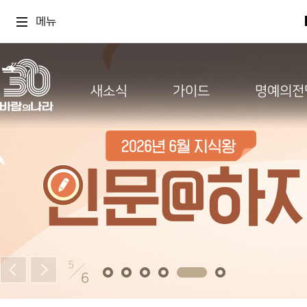
메뉴
새소식
가이드
명예의전
5
6