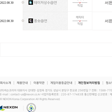
서
테이저상수@연
2022.08.30
직업
캐릭터
서든
쫑슛@연
2022.08.30
직업
회사소개
채용안내
이용약관
게임이용등급안내
개인정보처리방침
청소
(주)넥슨코리아 대표이사 강대현·김정욱 경기도 성남시 분당구 판교로 256번길 7 전화 : 1588-7701 
E-mail : contact-us@nexon.co.kr 사업자등록번호 : 220-87-17483호 통신판매업 신고번호 
© NEXON Korea Corporation All Rights Reserved.