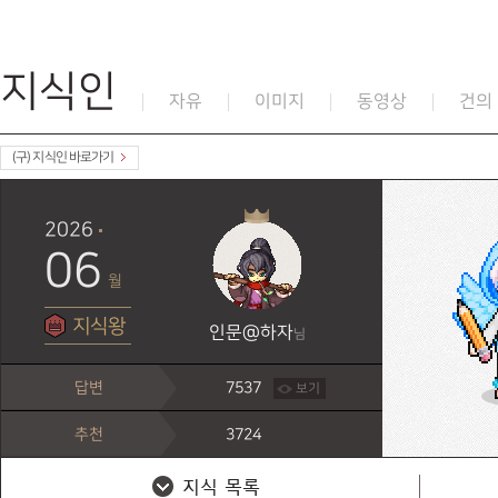
지식인
자유
이미지
동영상
건의
(구) 지식인 바로가기
2026
06
월
지식왕
인문@하자
님
답변
7537
보기
추천
3724