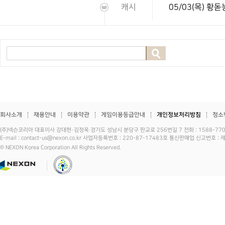
캐시
05/03(목) 
회사소개
채용안내
이용약관
게임이용등급안내
개인정보처리방침
청소
(주)넥슨코리아 대표이사 강대현·김정욱 경기도 성남시 분당구 판교로 256번길 7 전화 : 1588-7701 
E-mail : contact-us@nexon.co.kr 사업자등록번호 : 220-87-17483호 통신판매업 신고번호 
© NEXON Korea Corporation All Rights Reserved.