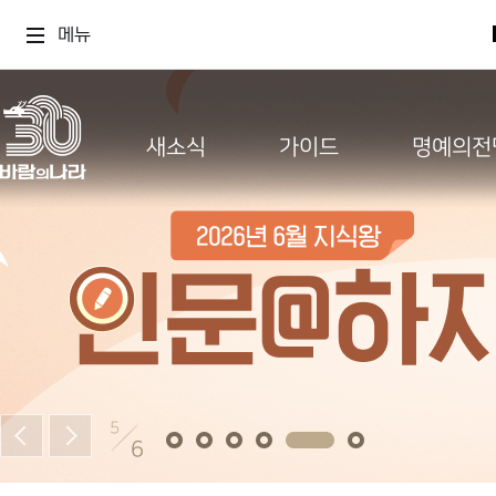
메뉴
새소식
가이드
명예의전
5
6