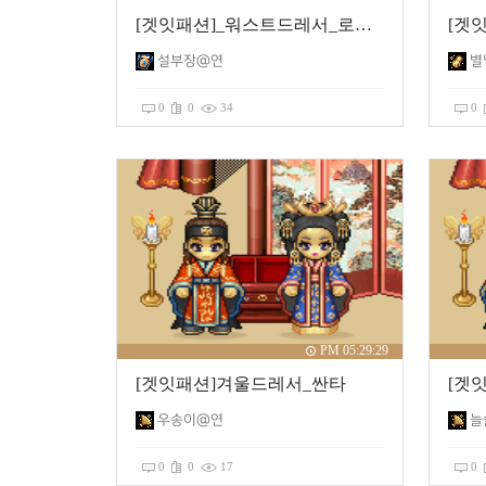
[겟잇패션]_워스트드레서_로맨틱주파수
[겟
설부장@연
별
0
0
34
0
PM 05:29:29
[겟잇패션]겨울드레서_싼타
[겟
우송이@연
늘
0
0
17
0