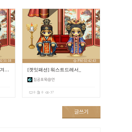
2:51:18
PM 02:42:43
[겟잇패션]겨울드레서_1234겨울나기
[겟잇패션] 워스트드레서_
침공포묵@연
0
0
37