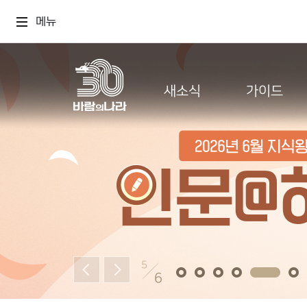
메뉴
새소식
가이드
5
6