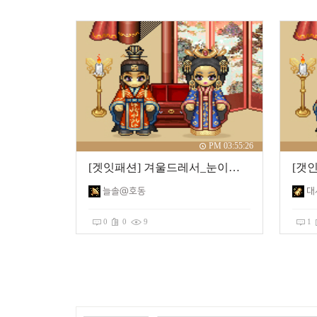
PM 03:55:26
[겟잇패션] 겨울드레서_눈이내리는
늘솔@호동
대
0
0
9
1