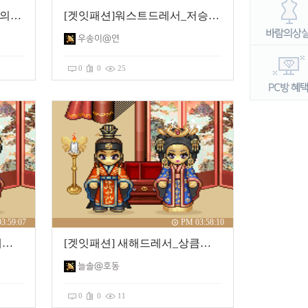
[겟잇패션]새해드레서_백룡의 아이
[겟잇패션]워스트드레서_저승사자
우송이@연
0
0
25
3:59:07
PM 03:58:10
[겟잇패션] 새해드레서_새해맞이
[겟잇패션] 새해드레서_상큼한 새해
늘솔@호동
0
0
11