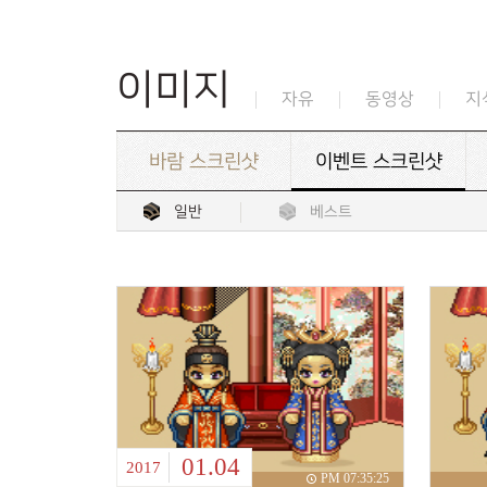
이미지
자유
동영상
지
바람 스크린샷
이벤트 스크린샷
일반
베스트
01.04
2017
PM 07:35:25