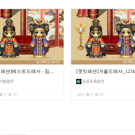
PM 03:44:07
PM 0
[갯인패션]베스트드레서 - 짐이 곧 하늘이니라
사황@연
침공포묵@연
1
33
0
0
23