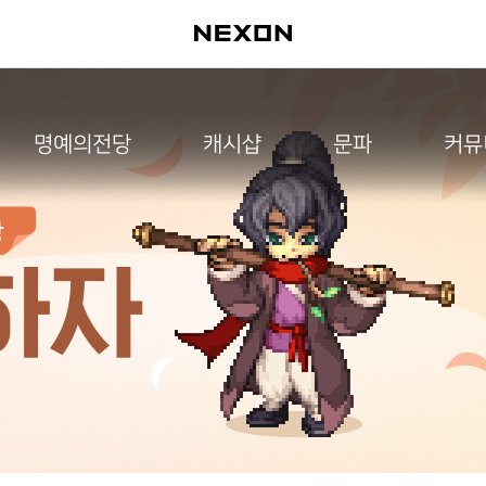
명예의전당
캐시샵
문파
커뮤