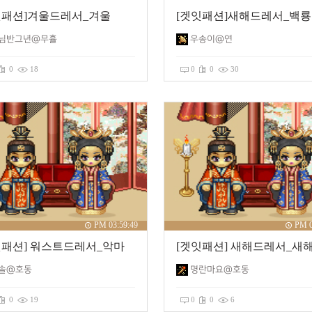
잇패션]겨울드레서_겨울
님반그년@무휼
우송이@연
0
18
0
0
30
PM 03:59:49
PM 0
잇패션] 워스트드레서_악마
솔@호동
명란마요@호동
0
19
0
0
6