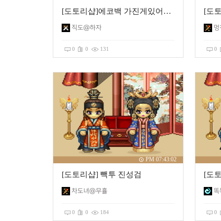
[도토리샵]에코백 가진게있어서 올려봅니다 ㅎ
직도@하자
멍
0
0
131
0
PM 07:43:02
[도토리샵] 빽투 진성검
차도녀@무휼
똑
0
0
184
0