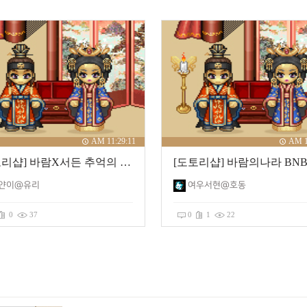
AM 11:29:11
AM 1
[도토리샵] 바람X서든 추억의 소장물건
얀이@유리
여우서현@호동
0
37
0
1
22