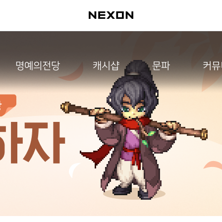
명예의전당
캐시샵
문파
커뮤