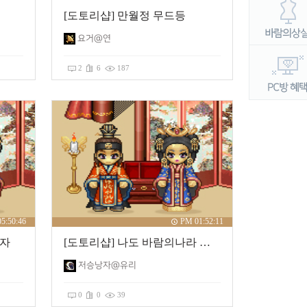
[도토리샵] 만월정 무드등
요거@연
2
6
187
5:50:46
PM 01:52:11
모자
[도토리샵] 나도 바람의나라 굿즈!
저승낭자@유리
0
0
39