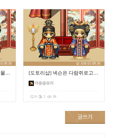
0:38:36
AM 01:09:36
[도토리샵] 바람의나라 BNB물풍선
[도토리샵] 넥슨은 다람쥐로고 수건을 뿌려랏!
야옹@유리
0
2
36