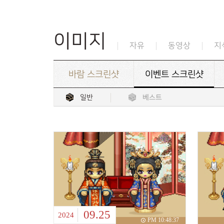
이미지
자유
동영상
지
바람 스크린샷
이벤트 스크린샷
일반
베스트
09.25
2024
PM 10:48:37