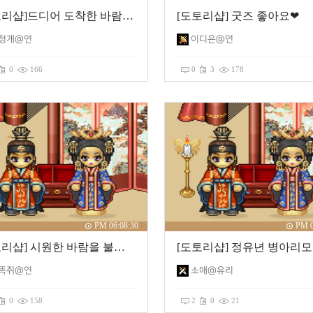
[도토리샵]드디어 도착한 바람굿즈~~
[도토리샵] 굿즈 좋아요❤
청개@연
이디은@연
0
166
0
3
178
PM 06:08:30
PM 0
[도토리샵] 시원한 바람을 불어온 바람의나라 부채
[도토리샵] 정유년 병아리
똑쥐@연
소애@유리
0
158
2
0
21