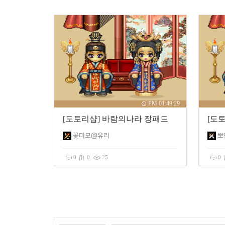
PM 01:49:29
[도토리샵] 바람의나라 장패드
꽃미모@유리
뽀
0
0
25
0