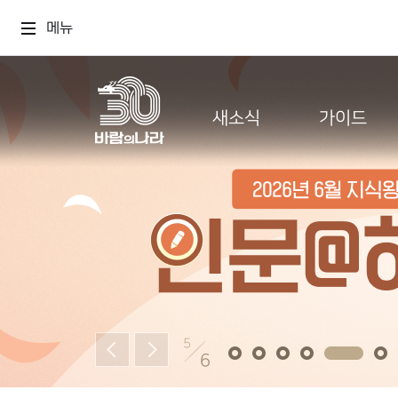
메뉴
새소식
가이드
5
6