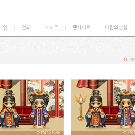
식인
건의
노하우
팬사이트
바람의상실
이
PM 10:46:49
PM 1