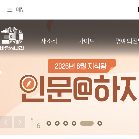
메뉴
새소식
가이드
명예의전
5
6