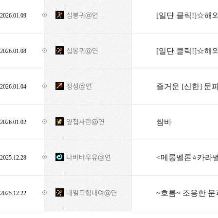
[일단 클릭!]☆해
십봉귀@연
2026.01.09
[일단 클릭!]☆해
십봉귀@연
2026.01.08
즐거운 [신한] 문
정성@연
2026.01.04
쌈바
옆집사란@연
2026.01.02
<메롱멜론⭐️카라멜
나바바우유@연
2025.12.28
~흐름~ 조용한 문파 
내일도힘내여@연
2025.12.22