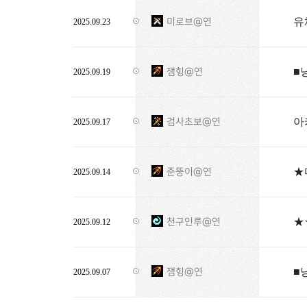
유
미로브@연
2025.09.23
■
잼힝@연
2025.09.19
아
검사초보@연
2025.09.17
★
준뚱이@연
2025.09.14
★
천구인루@연
2025.09.12
■
잼힝@연
2025.09.07