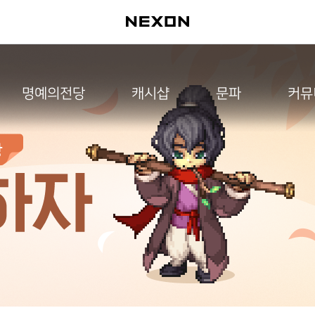
명예의전당
캐시샵
문파
커뮤