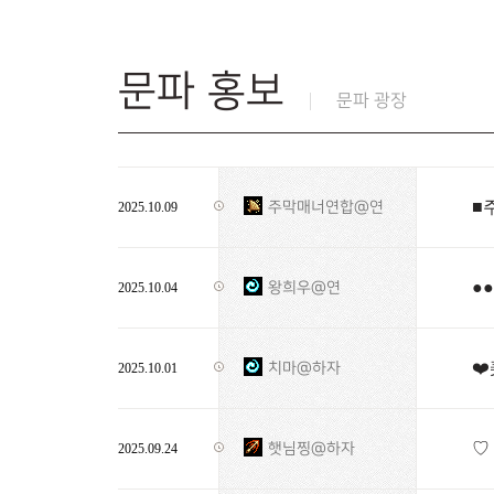
문파 홍보
문파 광장
■
주막매너연합@연
2025.10.09
●
왕희우@연
2025.10.04
❤️
치마@하자
2025.10.01
♡
햇님찡@하자
2025.09.24