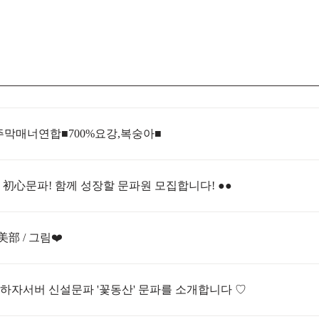
주막매너연합■700%요강,복숭아■
● 初心문파! 함께 성장할 문파원 모집합니다! ●●
美部 / 그림❤️
 하자서버 신설문파 '꽃동산' 문파를 소개합니다 ♡