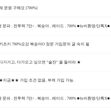
체 문원 구해요 [700%]
냥 문파 . 전투력 7만↑ . 복숭아 . 레이드 . 700% ■뉴비환영/단톡X■
카츠키 700%요강 복숭아O 장문 가입문의 글 숙지 필
다가가고, 다가오고 싶으면 "술잔" 을 들어라 ★
★지금★★ 가입 조건 없음. 부케 가입 가능.
냥 문파 . 전투력 7만↑ . 복숭아 . 레이드 . 700% ■뉴비환영/단톡X■