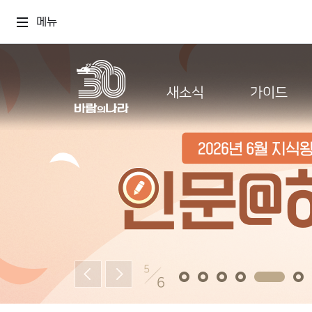
메뉴
새소식
가이드
5
6