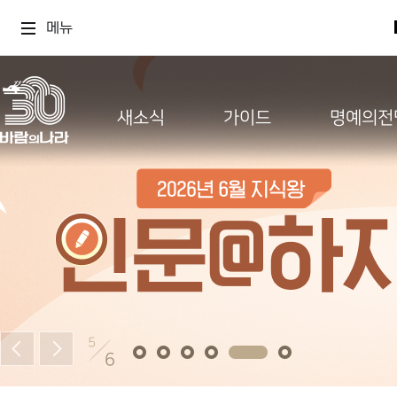
메뉴
새소식
가이드
명예의전
5
6