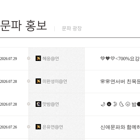
문파 홍보
문파 광장
💚🧡💛<700%
헤응@연
2026.07.29
🌸🌸연서버 친목문
미완성이@연
2026.07.28
🌙 🌚 🌛 🌜 🌝 밤
맛밤@연
2026.07.28
신애문파와 함께하
은유연@연
2026.07.26