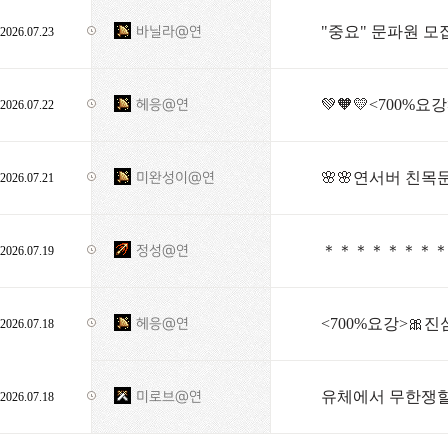
"중요" 문파원 모
바닐라@연
2026.07.23
💚🧡💛<700%
헤응@연
2026.07.22
🌸🌸연서버 친목문
미완성이@연
2026.07.21
정성@연
2026.07.19
<700%요강>🎀진심
헤응@연
2026.07.18
유체에서 무한쟁할 
미로브@연
2026.07.18