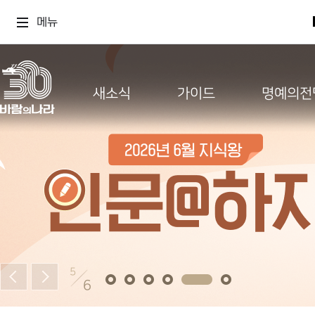
메뉴
새소식
가이드
명예의전
5
6