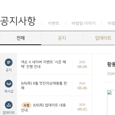
공지사항
이벤트
바람팀 이야기
바
전체
공지
업데이트
넥슨 X 네이버 이벤트 ‘시즌 혜
2026
황룡
08-06
택’ 진행 안내
공지
202
8/6(목) 8월 멋진의상재봉틀 판
2026
08-06
매
캐시샵
2026
8/6(목) 업데이트 내용
수정
08-05
안내
업데이트