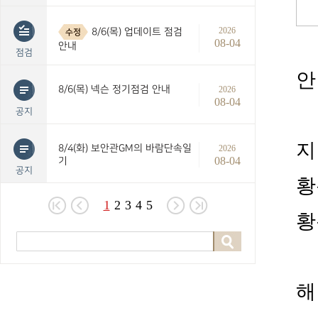
2026
8/6(목) 업데이트 점검
수정
08-04
안내
점검
안
8/6(목) 넥슨 정기점검 안내
2026
08-04
공지
지
8/4(화) 보안관GM의 바람단속일
2026
08-04
기
공지
황
1
2
3
4
5
황
해