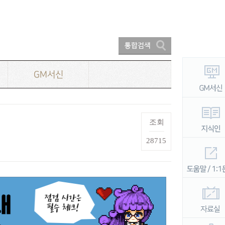
GM서신
조회
28715