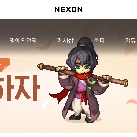
명예의전당
캐시샵
문파
커뮤