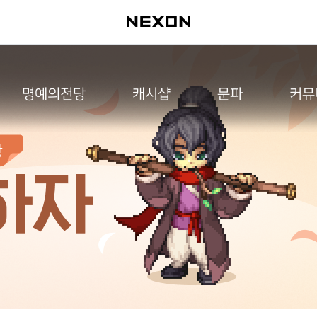
명예의전당
캐시샵
문파
커뮤