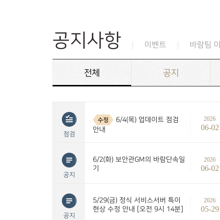
공지사항
이벤트
바람팀 
전체
공지
2026
6/4(목) 업데이트 점검
수정
06-02
안내
점검
6/2(화) 보안관GM의 바람단속일
2026
06-02
기
공지
5/29(금) 정식 서비스서버 특이
2026
05-29
현상 수정 안내 [오전 9시 14분]
공지