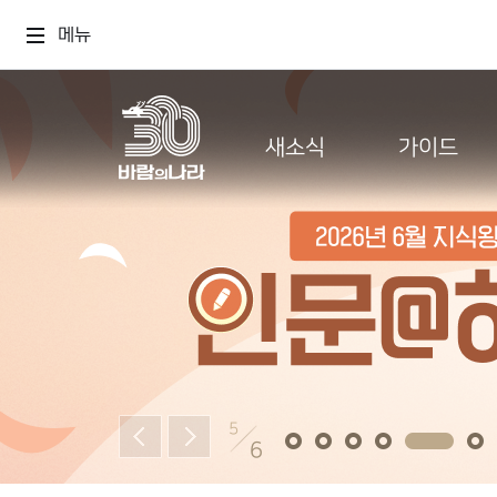
메뉴
새소식
가이드
5
6