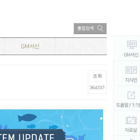
GM서신
조회
364337