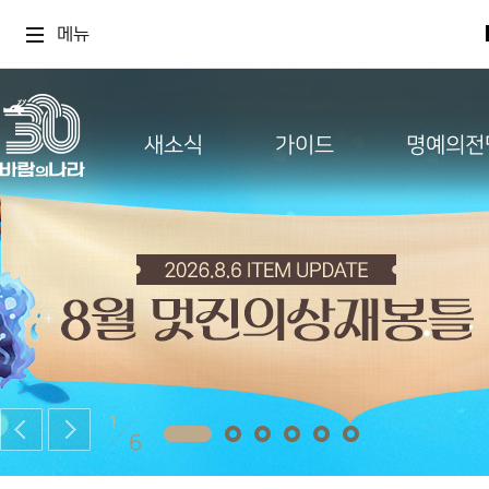
메뉴
새소식
가이드
명예의전
1
6