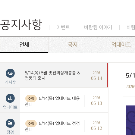
공지사항
이벤트
바람팀 이야기
바
전체
공지
업데이트
5/14(목) 5월 멋진의상재봉틀 &
2026
5/
05-14
명품의 출시
캐시샵
202
2026
5/14(목) 업데이트 내용
수정
05-13
안내
업데이트
2026
5/14(목) 업데이트 점검
수정
05-12
안내
점검