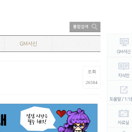
GM서신
조회
26584