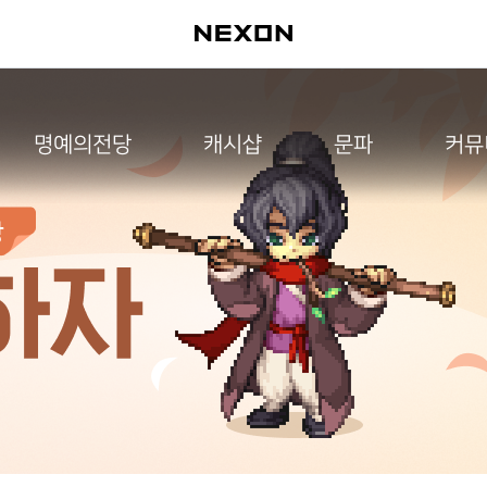
명예의전당
캐시샵
문파
커뮤