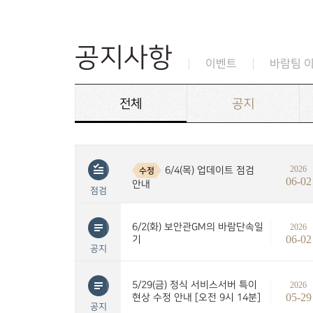
공지사항
이벤트
바람팀 
전체
공지
2026
6/4(목) 업데이트 점검
수정
06-02
안내
점검
6/2(화) 보안관GM의 바람단속일
2026
06-02
기
공지
5/29(금) 정식 서비스서버 특이
2026
05-29
현상 수정 안내 [오전 9시 14분]
공지