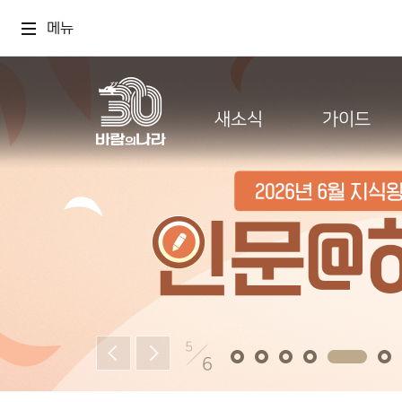
메뉴
새소식
가이드
5
6