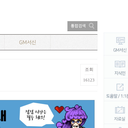
GM서신
조회
16123