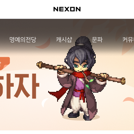
명예의전당
캐시샵
문파
커뮤