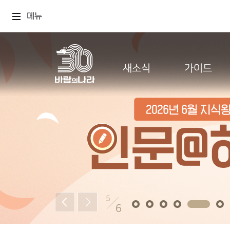
메뉴
새소식
가이드
5
6