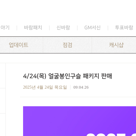
이야기
바람패치
신바람
GM서신
투표바람
업데이트
점검
캐시샵
4/24(목) 얼굴봉인구슬 패키지 판매
2025년 4월 24일 목요일
09:04:26