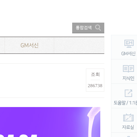
GM서신
조회
286738