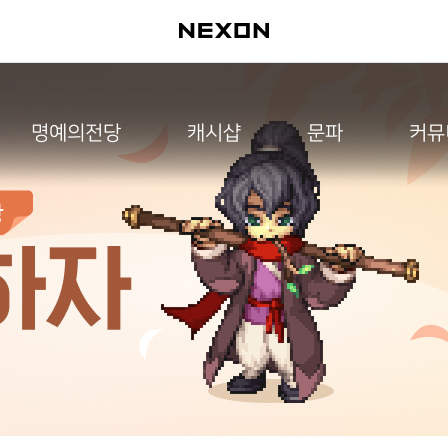
명예의전당
캐시샵
문파
커뮤