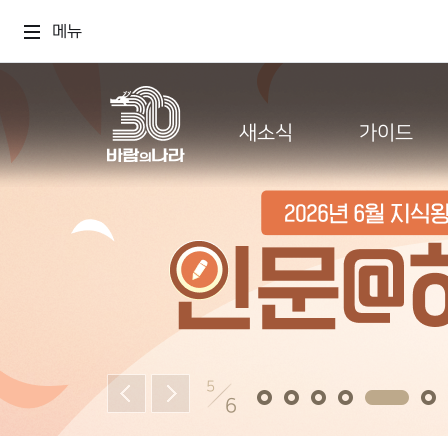
메뉴
새소식
가이드
5
6