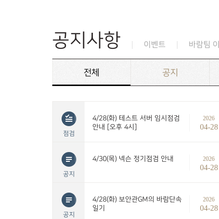
공지사항
이벤트
바람팀 
전체
공지
4/28(화) 테스트 서버 임시점검
2026
04-28
안내 [오후 4시]
점검
4/30(목) 넥슨 정기점검 안내
2026
04-28
공지
4/28(화) 보안관GM의 바람단속
2026
04-28
일기
공지