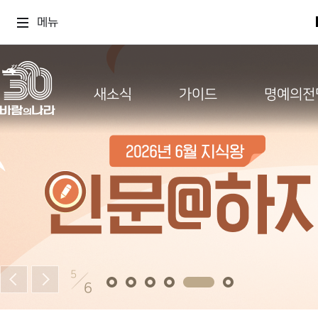
메뉴
새소식
가이드
명예의전
5
6