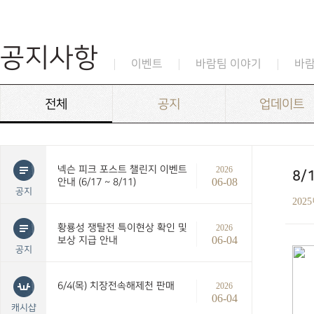
공지사항
이벤트
바람팀 이야기
바
전체
공지
업데이트
넥슨 피크 포스트 챌린지 이벤트
2026
8/
06-08
안내 (6/17 ~ 8/11)
공지
202
황룡성 쟁탈전 특이현상 확인 및
2026
06-04
보상 지급 안내
공지
6/4(목) 치장전속해제천 판매
2026
06-04
캐시샵