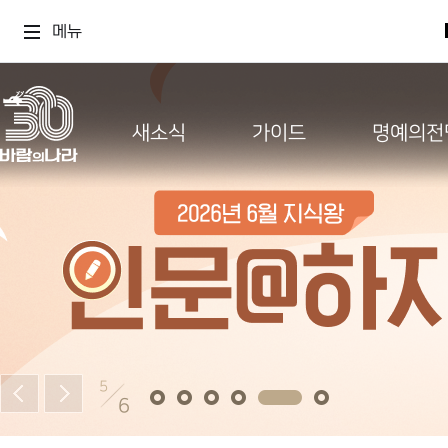
메뉴
새소식
가이드
명예의전
5
6