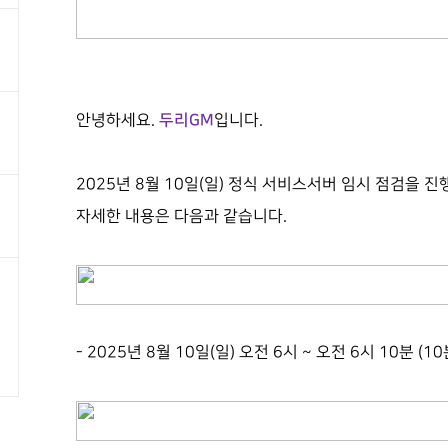
두리
GM
안녕하세요
.
입니다
.
2025
년 8
월 10
일
(
일
) 정식 서비스서버
임시 점검을 진
자세한 내용은 다음과 같습니다
.
-
2025
년 8
월 10
일
(
일
)
오전
6
시
~
오전 6시 10분
(10