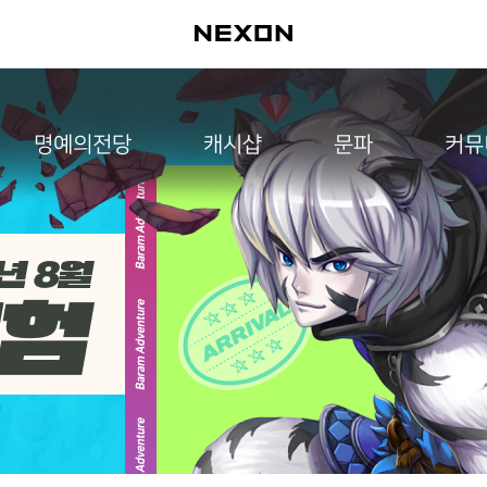
명예의전당
캐시샵
문파
커뮤