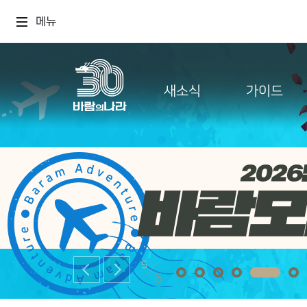
메뉴
새소식
가이드
5
6