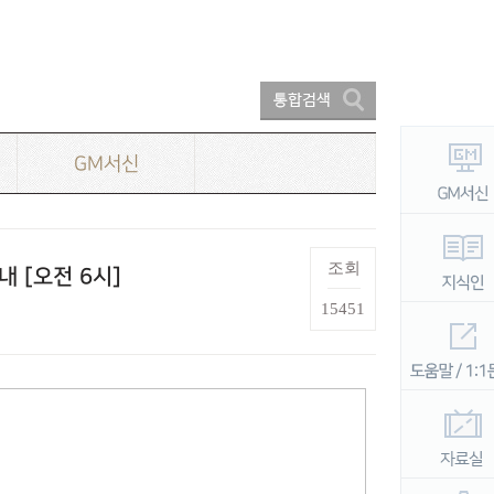
GM서신
조회
내 [오전 6시]
15451