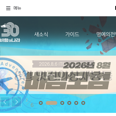
메뉴
새소식
가이드
명예의전
2
6