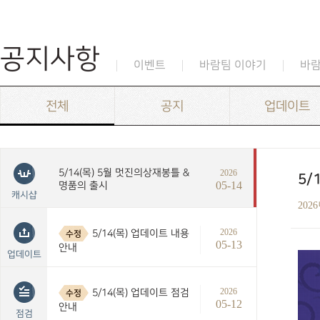
공지사항
이벤트
바람팀 이야기
바
전체
공지
업데이트
5/14(목) 5월 멋진의상재봉틀 &
2026
5/
05-14
명품의 출시
캐시샵
202
2026
5/14(목) 업데이트 내용
수정
05-13
안내
업데이트
2026
5/14(목) 업데이트 점검
수정
05-12
안내
점검