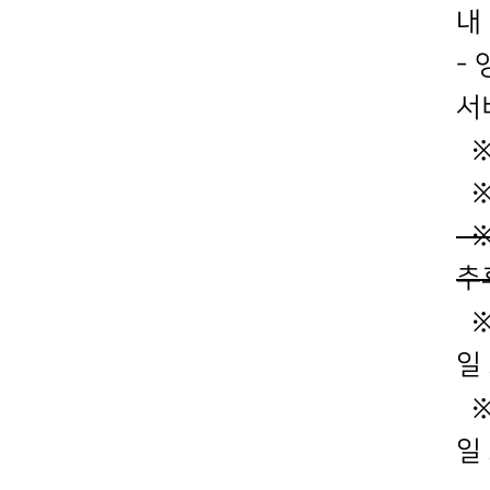
내
- 
서
※
※
※
추
일
일