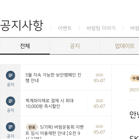
공지사항
이벤트
바람팀 이야기
바
전체
공지
업데이트
5월 지속 가능한 보안캠페인 진
2026
수
05-07
행 안내
공지
202
퀵계좌이체로 결제 시 최대
2026
05-07
10,000원 즉시할인
공지
안
2026
5/7(목) 바람운동회 이벤
완료
05-07
트 임시 이용제한 안내 [오전 9
공지
시 12분]