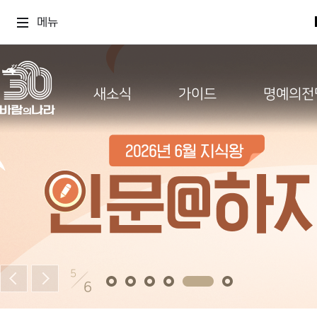
메뉴
새소식
가이드
명예의전
5
6