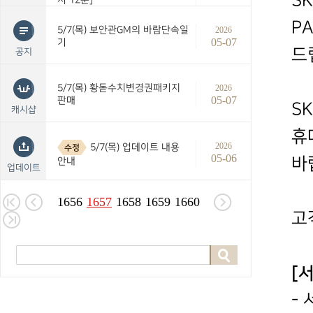
S
P
5/7(목) 보안관GM의 바람단속일
2026
05-07
기
드
공지
5/7(목) 황돋수치변경권패키지
2026
05-07
판매
S
캐시샵
휴
2026
5/7(목) 업데이트 내용
수정
05-06
바
안내
업데이트
1656
1657
1658
1659
1660
고
[
-