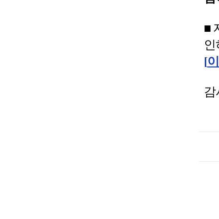
■
인
[
이
감