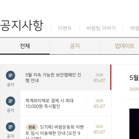
공지사항
이벤트
바람팀 이야기
바
전체
공지
업데이트
5월 지속 가능한 보안캠페인 진
2026
5월
05-07
행 안내
공지
202
퀵계좌이체로 결제 시 최대
2026
05-07
10,000원 즉시할인
공지
2026
5/7(목) 바람운동회 이벤
완료
05-07
트 임시 이용제한 안내 [오전 9
공지
시 12분]