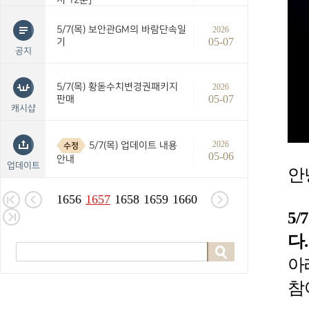
5/7(목) 보안관GM의 바람단속일
2026
05-07
기
공지
5/7(목) 황돋수치변경권패키지
2026
05-07
판매
캐시샵
2026
5/7(목) 업데이트 내용
수정
05-06
안내
업데이트
안
1656
1657
1658
1659
1660
5/7
다.
아
참