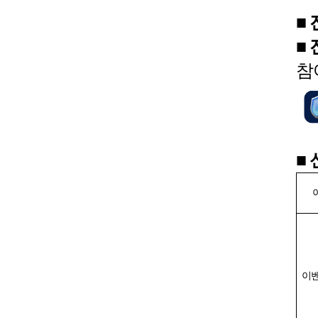
■
■
참
■
이벤