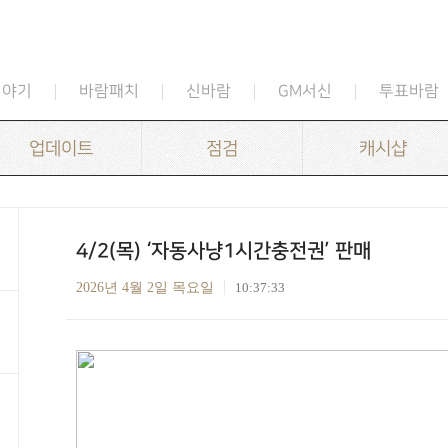
이야기
바람패치
신바람
GM서신
투표바람
업데이트
점검
캐시샵
4/2(목) ‘자동사냥1시간충전권’ 판매
2026년 4월 2일 목요일
10:37:33