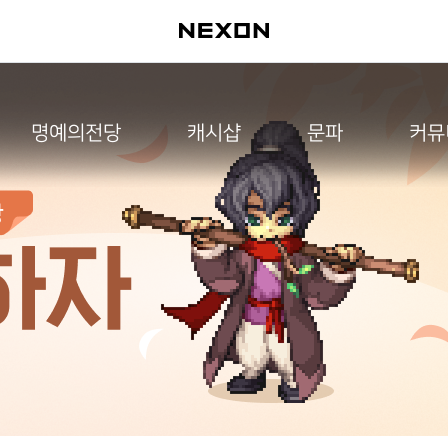
명예의전당
캐시샵
문파
커뮤