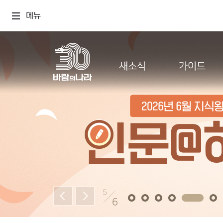
메뉴
새소식
가이드
5
6