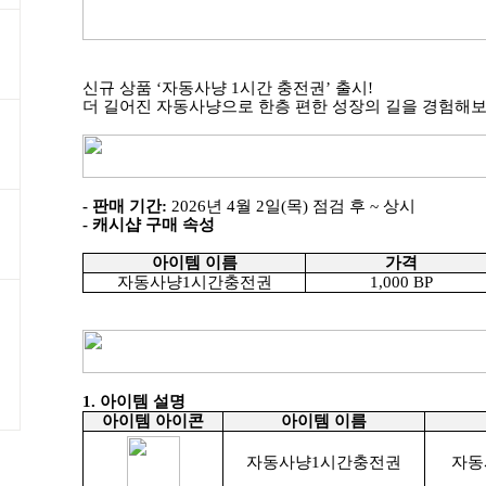
신규 상품
‘
자동사냥
1
시간 충전권
’
출시
!
더 길어진 자동사냥으로 한층 편한 성장의 길을 경험해
-
판매 기간
:
2026
년
4
월
2
일
(
목
)
점검 후
~
상시
-
캐시샵 구매 속성
아이템 이름
가격
자동사냥
1
시간충전권
1,000 BP
1.
아이템 설명
아이템 아이콘
아이템 이름
자동사냥
1
시간충전권
자동