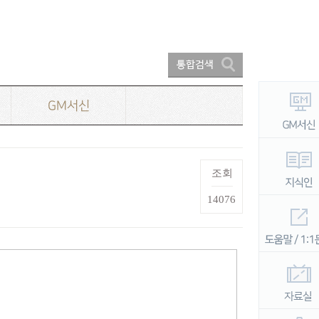
GM서신
조회
14076