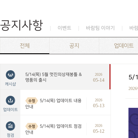
공지사항
이벤트
바람팀 이야기
바
전체
공지
업데이트
5/14(목) 5월 멋진의상재봉틀 &
2026
5/
05-14
명품의 출시
캐시샵
202
2026
5/14(목) 업데이트 내용
수정
05-13
안내
업데이트
2026
5/14(목) 업데이트 점검
수정
05-12
안내
점검