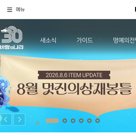
메뉴
새소식
가이드
명예의전
2
6