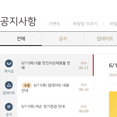
공지사항
이벤트
바람팀 이야기
바
전체
공지
업데이트
6/11(목) 6월 멋진의상재봉틀 판
2026
6/
06-11
매
캐시샵
202
2026
6/11(목) 업데이트 내용
수정
06-10
안내
업데이트
6/11(목) 넥슨 정기점검 안내
2026
06-09
공지