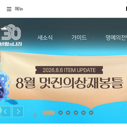
메뉴
새소식
가이드
명예의전
1
6