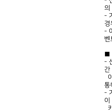
-
의
-
경
-
벤
■
-
간
통
-
이