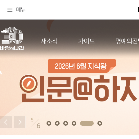
메뉴
새소식
가이드
명예의전
5
6