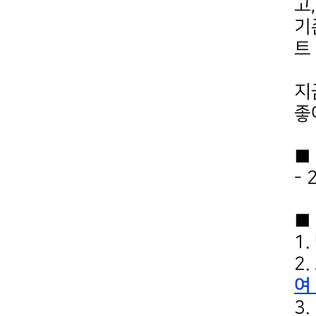
고
,
기
트
지
좋
■
- 
■
1.
2.
여
3.