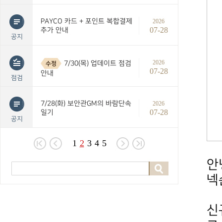
PAYCO 카드 + 포인트 복합결제
2026
07-28
추가 안내
공지
2026
7/30(목) 업데이트 점검
수정
07-28
안내
점검
7/28(화) 보안관GM의 바람단속
2026
07-28
일기
공지
1
2
3
4
5
안
넥
신