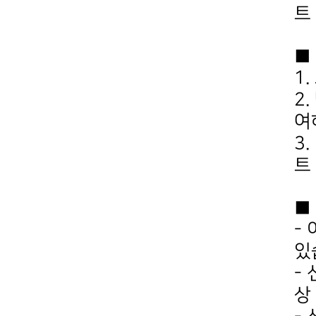
트
■
1.
2.
여
3.
트
■
-
있
-
상