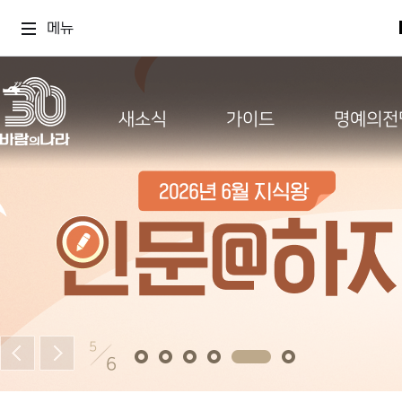
메뉴
새소식
가이드
명예의전
5
6