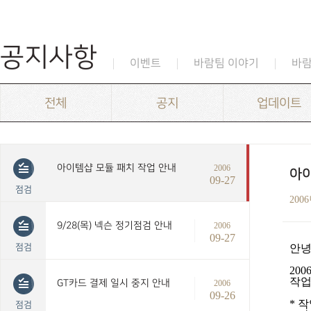
공지사항
이벤트
바람팀 이야기
바
전체
공지
업데이트
아이템샵 모듈 패치 작업 안내
2006
아이
09-27
점검
200
9/28(목) 넥슨 정기점검 안내
2006
09-27
점검
안
200
작업
GT카드 결제 일시 중지 안내
2006
09-26
*
작
점검