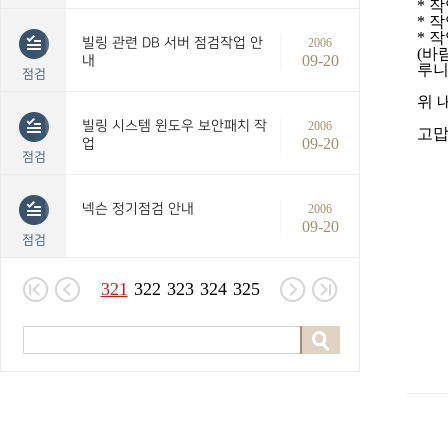
*
작
*
작
*
작
빌링 관련 DB 서버 점검작업 안
2006
(
바
09-20
내
루
점검
위 
빌링 시스템 윈도우 보안패치 작
2006
고
09-20
업
점검
넥슨 정기점검 안내
2006
09-20
점검
321
322
323
324
325