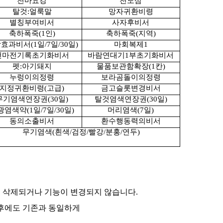
천마요강
천도삼
탈것
:
얼룩말
망자귀환비령
별칭부여비서
사자후비서
축하폭죽
(1
인
)
축하폭죽
(
지역
)
장효과비서
(1
일
/7
일
/30
일
)
마회복제
1
천마전기록초기화비서
바람연대기
1
부초기화비서
펫
:
아기돼지
물품보관함확장
(1
칸
)
누렁이의정령
보라곰돌이의정령
지정귀환비령
(
고급
)
금고슬롯변경비서
무기염색연장권
(30
일
)
탈것염색연장권
(30
일
)
광염색약
(1
일
/7
일
/30
일
)
머리염색
(7
일
)
동의소출비서
환수행동력의비서
무기염색
(
흰색
/
검정
/
빨강
/
분홍
/
연두
)
로 삭제되거나 기능이 변경되지 않습니다
.
후에도 기존과 동일하게