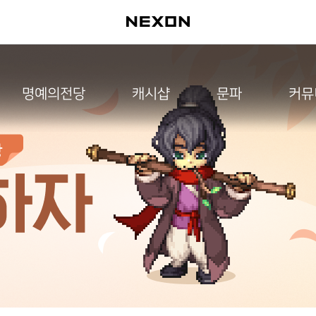
명예의전당
캐시샵
문파
커뮤