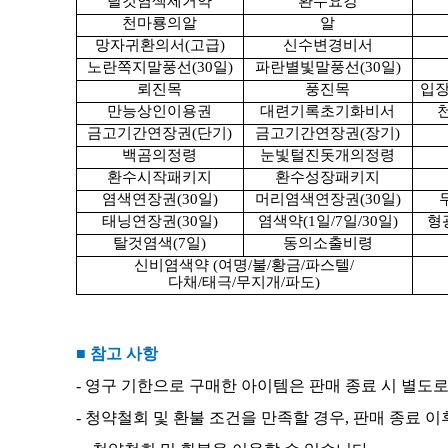
탈것염색제거약
환수요강
천마룡의알
알
망자귀환의서
(
고급
)
신수변경비서
노란쪽지말풍선
(30
일
)
파란별빛말풍선
(30
일
)
뢰진목
풍진목
입
만능상인이용권
대련기록초기화비서
금고기간연장권
(
단기
)
금고기간연장권
(
장기
)
백곰의정령
눈빛털진돗개의정령
환수시작패키지
환수성장패키지
염색연장권
(30
일
)
머리염색연장권
(30
일
)
태닝연장권
(30
일
)
염색약
(1
일
/7
일
/30
일
)
형
탈것염색
(7
일
)
동의소출비령
신비염색약
(
여명
/
불
/
황금
/
파스텔
/
다채
/
태극
/
무지개
/
파도
)
■ 참고 사항
-
영구 기한으로 구매한 아이템은 판매 종료 시 별도
-
청약철회 및 환불 조건을 만족할 경우
,
판매 종료 이