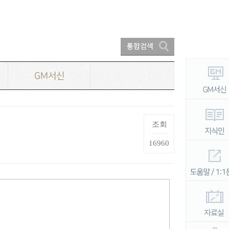
GM서신
조회
16960