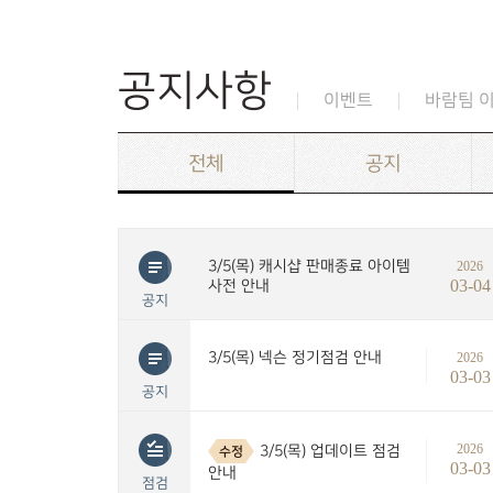
공지사항
이벤트
바람팀 
전체
공지
3/5(목) 캐시샵 판매종료 아이템
2026
03-04
사전 안내
공지
3/5(목) 넥슨 정기점검 안내
2026
03-03
공지
2026
3/5(목) 업데이트 점검
수정
03-03
안내
점검