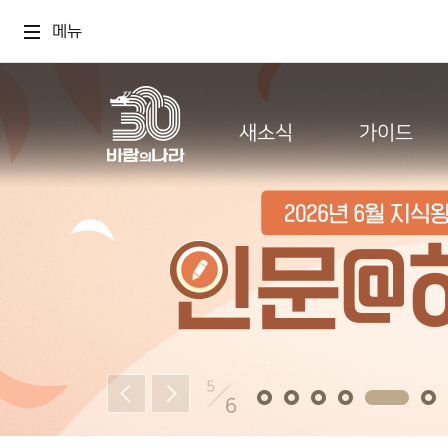
메뉴
새소식
가이드
5
6