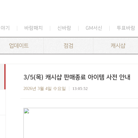
이야기
바람패치
신바람
GM서신
투표바람
업데이트
점검
캐시샵
3/5(목) 캐시샵 판매종료 아이템 사전 안내
2026년 3월 4일 수요일
13:05:52