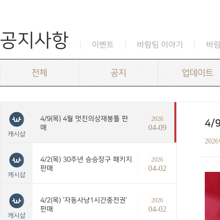
공지사항
이벤트
바람팀 이야기
바
전체
공지
업데이트
4/9(목) 4월 멋진의상재봉틀 판
2026
4/
04-09
매
캐시샵
202
4/2(목) 30주년 승승장구 패키지
2026
04-02
판매
캐시샵
4/2(목) ‘자동사냥1시간충전권’
2026
04-02
판매
캐시샵