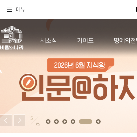
메뉴
새소식
가이드
명예의전
5
6