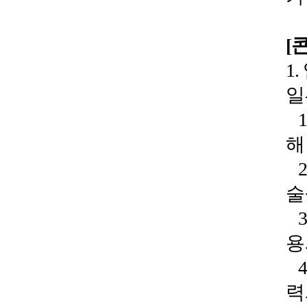
[
1
일
1
해
2
술
3
용
4
력