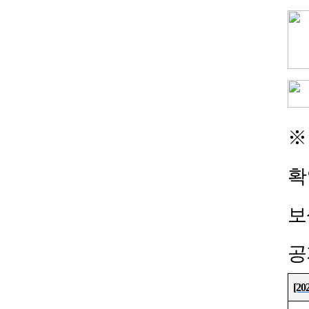
※
확
보
공
[20