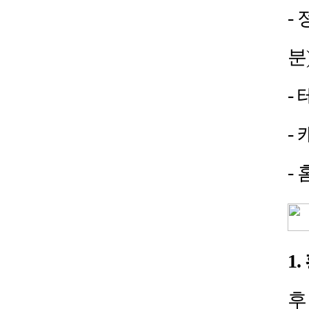
-
분
-
-
-
1.
후