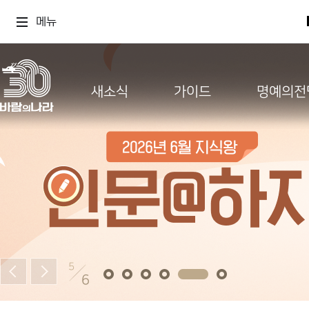
메뉴
새소식
가이드
명예의전
5
6