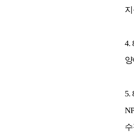
지
4
양
5
N
수