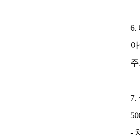
6.
아
주
7.
5
-