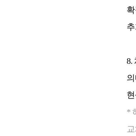
확
추
8.
의
현
*
교