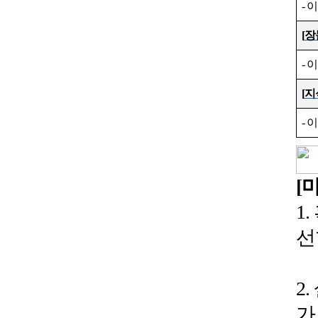
-
[
장
-
이
[
지
-
이
[
1
선
2.
가