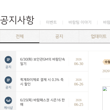
공지사항
이벤트
바람팀 이야기
바
전체
공지
업데이트
6/30(화) 보안관GM의 바람단속
2026
수
06-30
일기
공지
202
퀵계좌이체로 결제 시 0.3% 즉
2026
06-26
시 할인
공지
6/25(목) 바람패스권 시즌16 판
2026
06-25
매
캐시샵