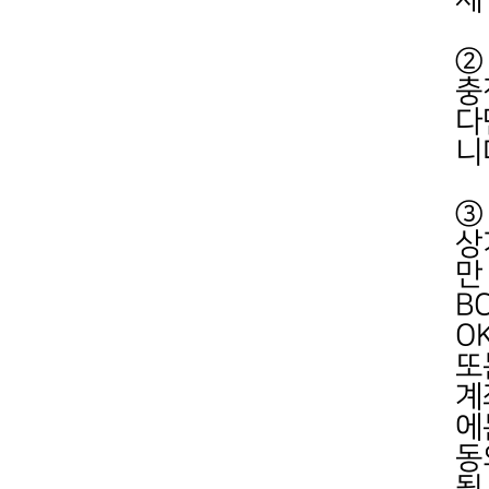
제
②
충
다
니
③
상
만
B
O
또
계
에
동