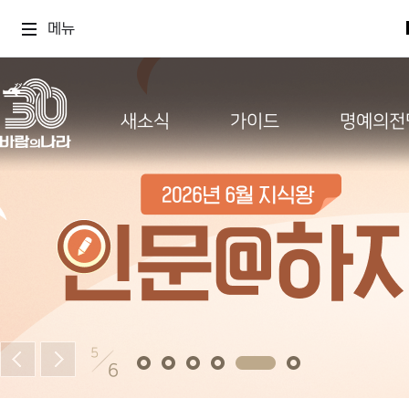
메뉴
새소식
가이드
명예의전
5
6