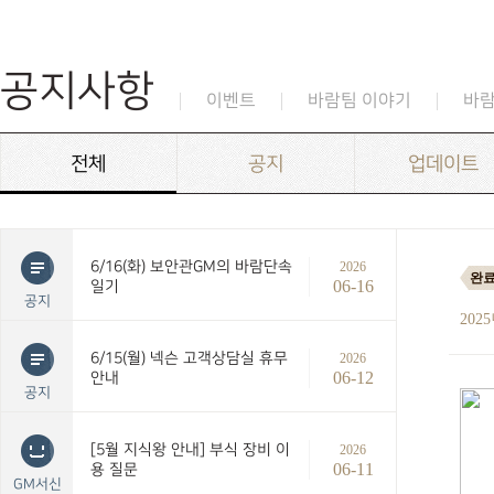
공지사항
이벤트
바람팀 이야기
바
전체
공지
업데이트
6/16(화) 보안관GM의 바람단속
2026
완
06-16
일기
공지
202
6/15(월) 넥슨 고객상담실 휴무
2026
06-12
안내
공지
[5월 지식왕 안내] 부식 장비 이
2026
06-11
용 질문
GM서신