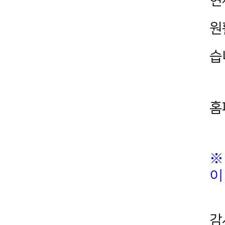
현
원
습
홈
이
감