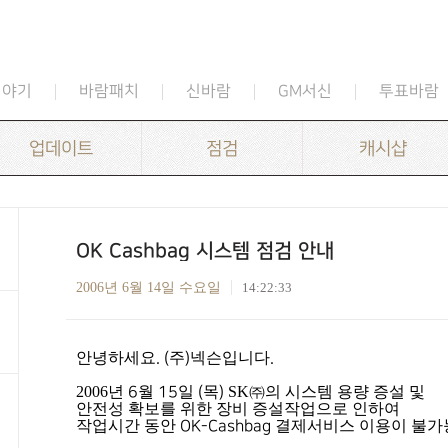
이야기
바람패치
신바람
GM서신
투표바람
업데이트
점검
캐시샵
OK Cashbag 시스템 점검 안내
2006년 6월 14일 수요일
14:22:33
안녕하세요
주
넥슨입니다
. (
)
.
2006
년
월
일
목
SK
㈜의 시스템 용량 증설 및
6
15
(
)
안전성 확보를 위한 장비 증설작업으로 인하여
작업시간 동안
결제서비스 이용이 불
OK-Cashbag