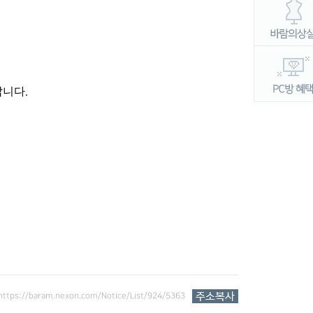
랍니다
.
https://baram.nexon.com/Notice/List/924/5363