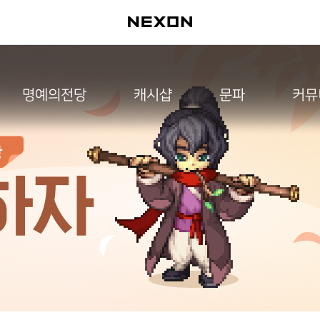
명예의전당
캐시샵
문파
커뮤