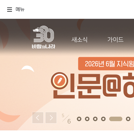
메뉴
새소식
가이드
5
6