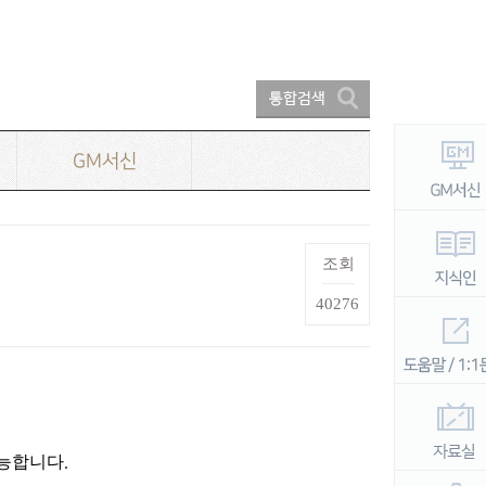
GM서신
조회
40276
가능합니다
.