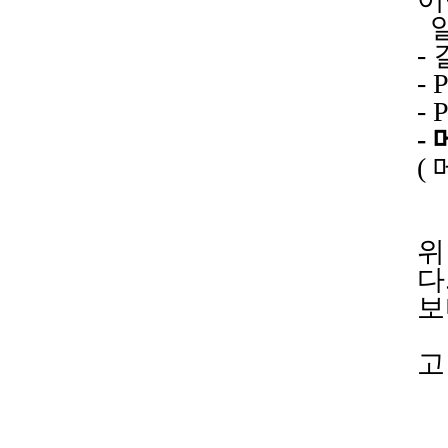
-
- 
- 
-
(
위
다
보
고