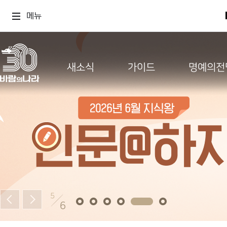
메뉴
새소식
가이드
명예의전
5
6