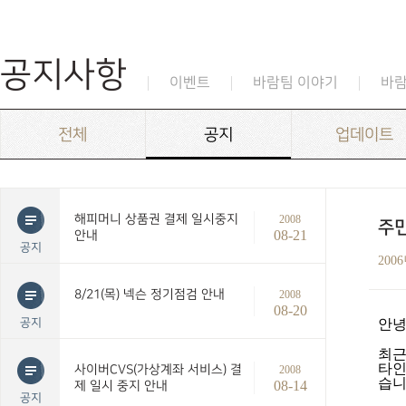
공지사항
이벤트
바람팀 이야기
바
전체
공지
업데이트
해피머니 상품권 결제 일시중지
2008
주민
08-21
안내
공지
200
8/21(목) 넥슨 정기점검 안내
2008
08-20
공지
안
최근
타인
사이버CVS(가상계좌 서비스) 결
2008
습
08-14
제 일시 중지 안내
공지