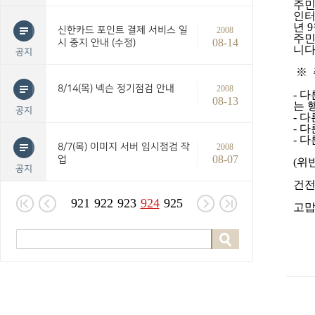
주민
인터
년
9
신한카드 포인트 결제 서비스 일
2008
주민
08-14
시 중지 안내 (수정)
니
공지
※
8/14(목) 넥슨 정기점검 안내
2008
-
다
08-13
는 
공지
-
다
-
다
-
다
8/7(목) 이미지 서버 임시점검 작
2008
08-07
업
(
위
공지
건전
921
922
923
924
925
고