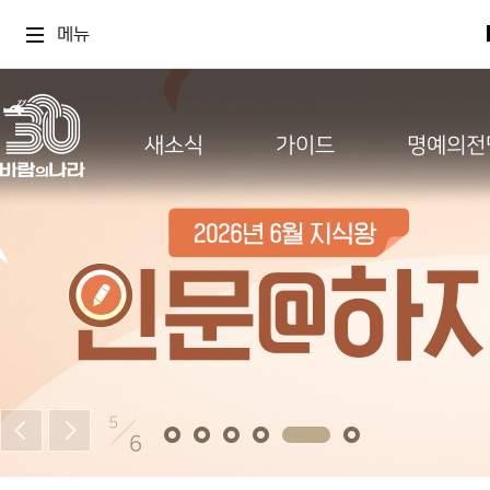
메뉴
새소식
가이드
명예의전
5
6