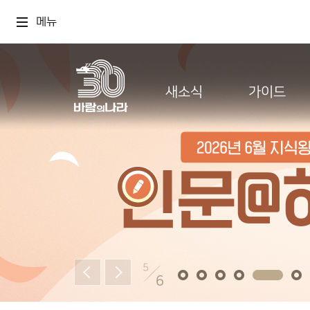
메뉴
새소식
가이드
5
6