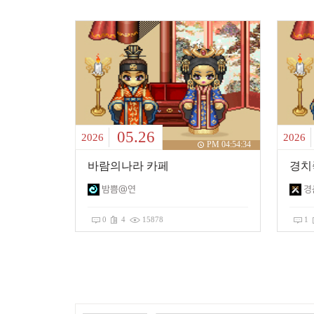
05.26
2026
2026
PM 04:54:34
바람의나라 카페
경치
밤쁨@연
경
0
4
15878
1