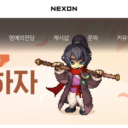
명예의전당
캐시샵
문파
커뮤