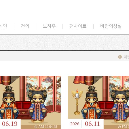
식인
건의
노하우
팬사이트
바람의상실
이
06.19
06.11
2026
AM 12:04:28
PM 0