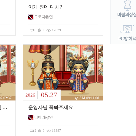
이게 뭔데 대체?
오로치@연
0
0
17029
05.27
2026
7:02:37
AM 09:11:06
자~ 유리서버의 '청풍'문파인 청풍쾌검의 실체를 한개 깜
운영자님 꼭봐주세요
티아라@연
2
0
16387