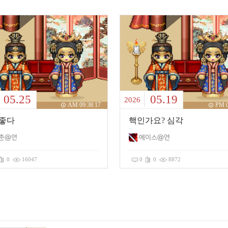
05.25
05.19
2026
AM 09:38:17
PM 0
좋다
핵인가요? 심각
춘@연
에이스@연
0
16047
0
0
8872