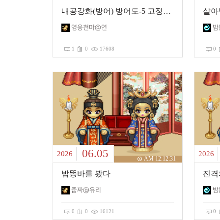
내공강화(방어) 방어도-5 고정값????
살아
영웅천마@연
밤
1
0
17608
0
06.05
2026
2026
AM 12:12:31
밥똥바를 봤다
진격
줍짜@유리
밤
0
0
16121
0