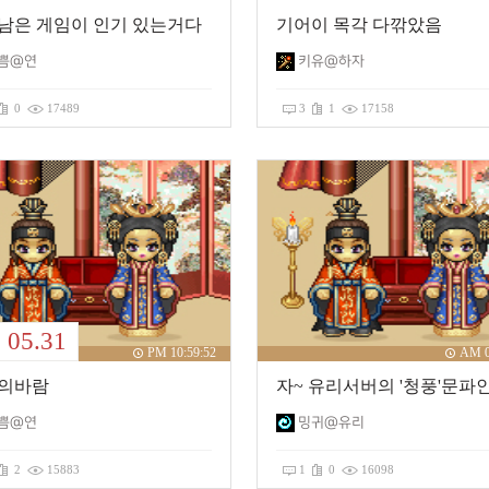
남은 게임이 인기 있는거다
기어이 목각 다깎았음
쁨@연
키유@하자
0
17489
3
1
17158
05.31
PM 10:59:52
AM 0
의바람
쁨@연
밍귀@유리
2
15883
1
0
16098