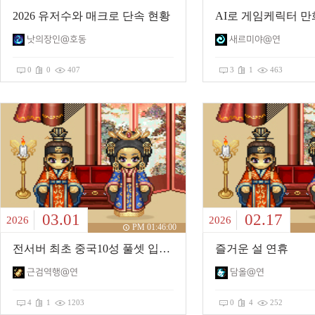
2026 유저수와 매크로 단속 현황
낫의장인@호동
새르미야@연
0
0
407
3
1
463
03.01
02.17
2026
2026
PM 01:46:00
전서버 최초 중국10성 풀셋 입니다.
즐거운 설 연휴
근검역행@연
담올@연
4
1
1203
0
4
252