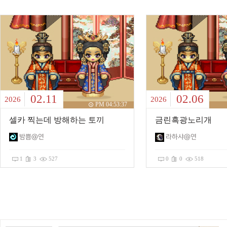
02.11
02.06
2026
2026
PM 04:53:37
셀카 찍는데 방해하는 토끼
금린흑광노리개
밤쁨@연
라하샤@연
1
3
527
0
0
518