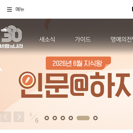
메뉴
새소식
가이드
명예의전
5
6