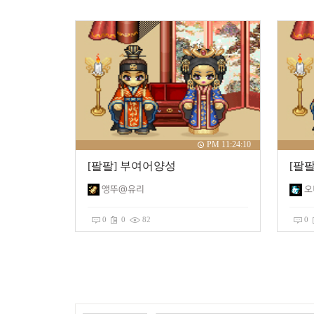
PM 11:24:10
[팔팔] 부여어양성
[팔
앵뚜@유리
오
0
0
82
0