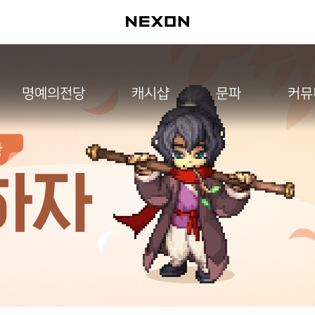
명예의전당
캐시샵
문파
커뮤