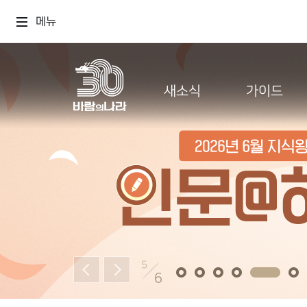
메뉴
새소식
가이드
5
6