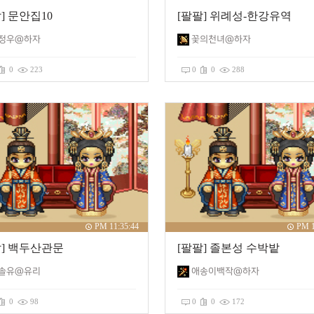
] 문안집10
[팔팔] 위례성-한강유역
정우@하자
꽃의천녀@하자
0
223
0
0
288
PM 11:35:44
PM 1
팔] 백두산관문
[팔팔] 졸본성 수박밭
솔유@유리
애송이백작@하자
0
98
0
0
172