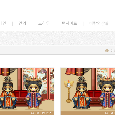
식인
건의
노하우
팬사이트
바람의상실
이
PM 11:41:32
PM 1