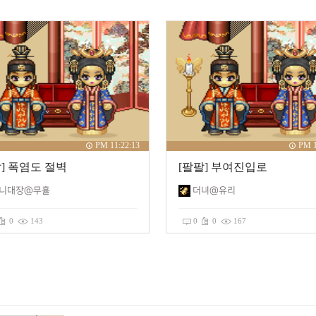
PM 11:22:13
PM 1
팔] 폭염도 절벽
[팔팔] 부여진입로
니대장@무휼
더녀@유리
0
143
0
0
167