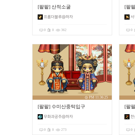
[팔팔] 산적소굴
[팔팔
프롬더블루@하자
서
0
0
362
0
PM 11:36:25
[팔팔] 수미산중턱입구
[팔
무화과공주@하자
한
0
0
273
0