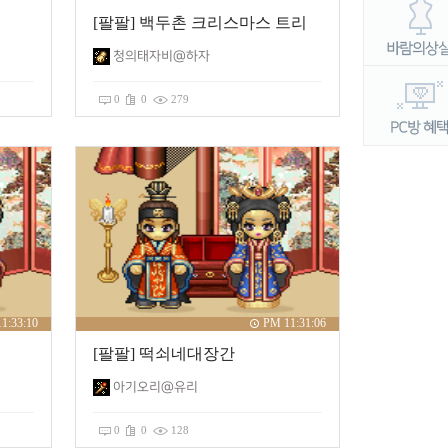
[팔팔] 백두촌 크리스마스 트리
청의태자비@하자
0
0
279
1:33:10
PM 11:31:06
[팔팔] 떡쇠네대장간
아기오리@유리
0
0
128