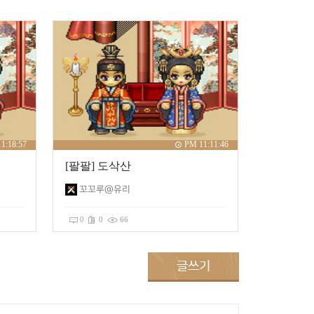
1:18:57
PM 11:11:46
[팔팔] 도삭산
꼬꼬루@유리
0
0
66