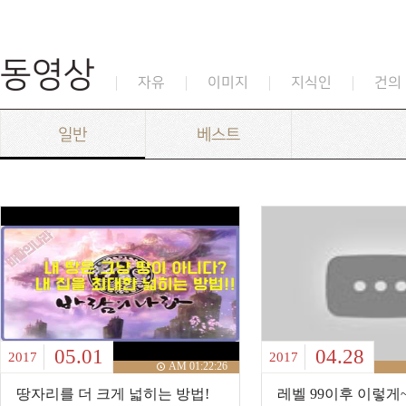
동영상
자유
이미지
지식인
건의
일반
베스트
05.01
04.28
2017
2017
AM 01:22:26
땅자리를 더 크게 넓히는 방법!