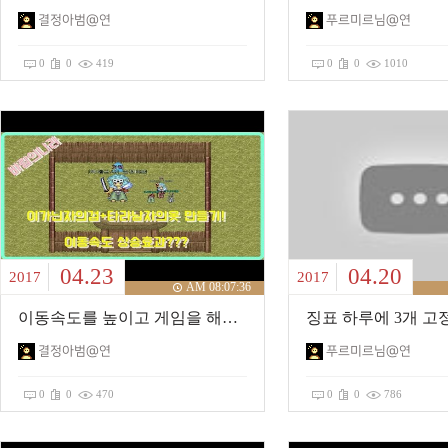
결정아범@연
푸르미르님@연
0
0
419
0
0
1010
04.23
04.20
2017
2017
AM 08:07:36
이동속도를 높이고 게임을 해봐요~이가닌자의검+타라남자옷
결정아범@연
푸르미르님@연
0
0
470
0
0
786