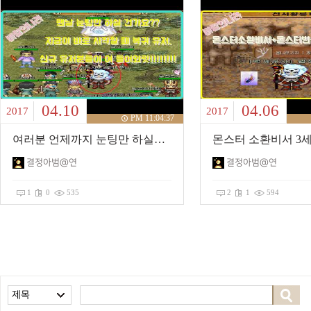
04.10
04.06
2017
2017
PM 11:04:37
여러분 언제까지 눈팅만 하실건가요..이제 시작하세요!
결정아범@연
결정아범@연
1
0
535
2
1
594
제목