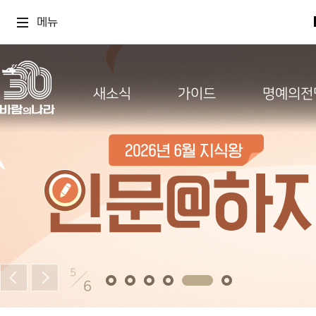
메뉴
새소식
가이드
명예의전
5
6