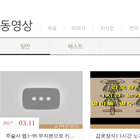
동영상
자유
이미지
지식인
건의
일반
베스트
03.11
2017
PM 07:58:53
주술사 렙1~99 무자본으로 키워보기 추억의 중독 첨사냥[푸르미르]