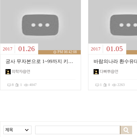
01.26
01.05
2017
2017
PM 06:42:08
궁사 무자본으로 1~99까지 키워보기!
의학자@연
다빠뿌@연
8
1
4047
1
0
2263
제목