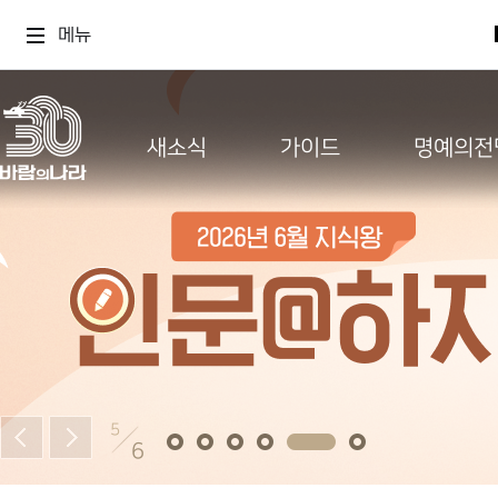
메뉴
새소식
가이드
명예의전
5
6