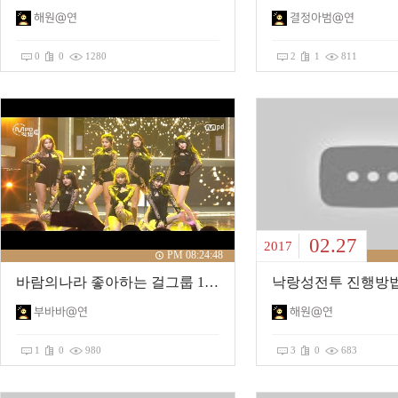
해원@연
결정아범@연
0
0
1280
2
1
811
02.27
2017
PM 08:24:48
바람의나라 좋아하는 걸그룹 1순위 발표합니다.
부바바@연
해원@연
1
0
980
3
0
683