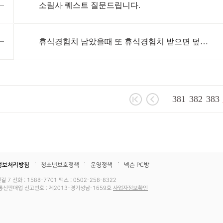
소림사 퀘스트 질문드립니다.
휴식경험치 남았을때 또 휴식경험치 받으면 덮어씌워지나요?
381
382
383
정보처리방침
청소년보호정책
운영정책
넥슨 PC방
전화 : 1588-7701 팩스 : 0502-258-8322
483호 통신판매업 신고번호 : 제2013-경기성남-1659호
사업자정보확인