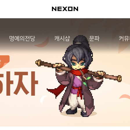
명예의전당
캐시샵
문파
커뮤