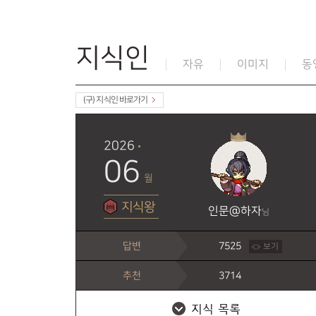
지식인
자유
이미지
동
(구) 지식인 바로가기
2026
06
월
지식왕
인문@하자
님
답변
7525
보기
추천
3714