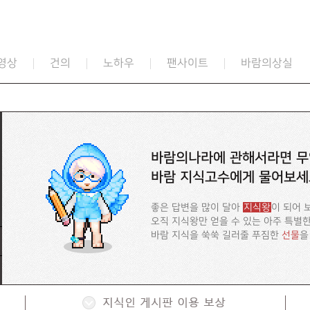
영상
건의
노하우
팬사이트
바람의상실
바람의나라에 관해서라면 무
바람 지식고수에게 물어보세
좋은 답변을 많이 달아
지식왕
이 되어 
오직 지식왕만 얻을 수 있는 아주 특별
바람 지식을 쑥쑥 길러줄 푸짐한
선물
을