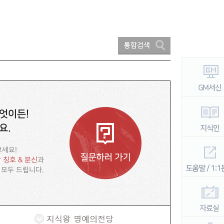
엇이든!
요.
보세요!
한
칭호 & 분신
과
 모두 드립니다.