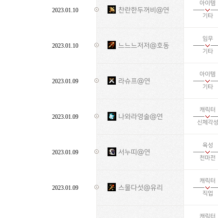
아이템
찬란한두꺼비@연
2023.01.10
기타
임무
느느느저저@호동
2023.01.10
기타
아이템
라슈프@연
2023.01.09
기타
캐릭터
나와라영술@연
2023.01.09
신체각
육성
서누띠@연
2023.01.09
천마전
캐릭터
스물다섯@유리
2023.01.09
직업
캐릭터