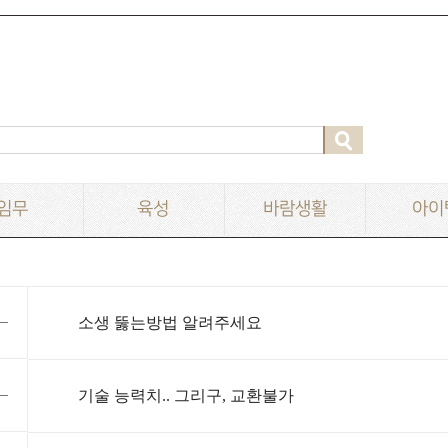
임무
육성
바람생활
아이
소생 뚫는방법 알려주세요
기술 능력치.. 그리구, 교환불가