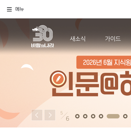
메뉴
새소식
가이드
5
6