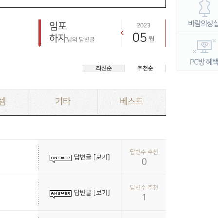
임포
2023
05
하자
월
님의 답변글
최신순
추천순
템
기타
베스트
답변수 추천
답변글 [보기]
0
답변수 추천
답변글 [보기]
1