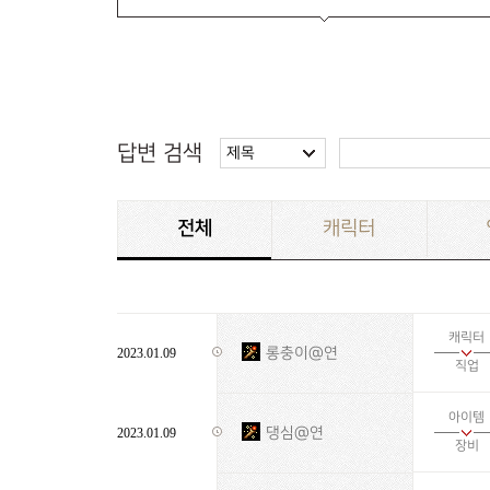
답변 검색
제목
전체
캐릭터
캐릭터
롱충이@연
2023.01.09
직업
아이템
댕심@연
2023.01.09
장비