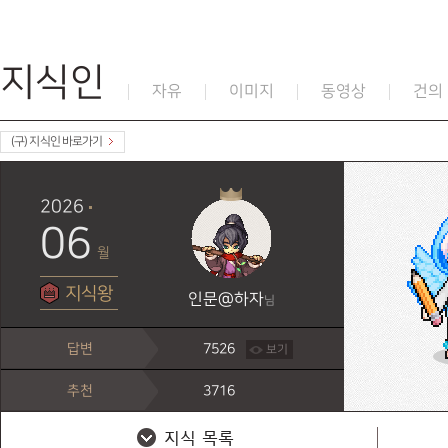
지식인
자유
이미지
동영상
건의
(구) 지식인 바로가기
2026
06
월
지식왕
인문@하자
님
답변
7526
보기
추천
3716