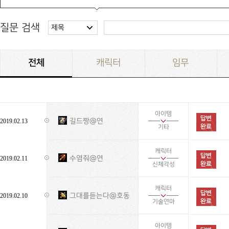
질문 검색
제목
전체
캐릭터
임무
아이템
길드짱@연
2019.02.13
기타
캐릭터
수염줘@연
2019.02.11
신체각성
캐릭터
그대를듣는다@호동
2019.02.10
기술연마
아이템