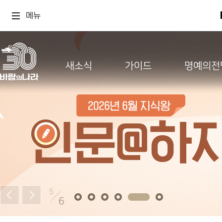
메뉴
새소식
가이드
명예의전
5
6