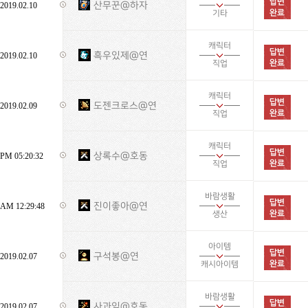
산무꾼@하자
2019.02.10
기타
캐릭터
흑우있제@연
2019.02.10
직업
캐릭터
도젠크로스@연
2019.02.09
직업
캐릭터
상록수@호동
PM 05:20:32
직업
바람생활
진이좋아@연
AM 12:29:48
생산
아이템
구석봉@연
2019.02.07
캐시아이템
바람생활
사과잎@호동
2019.02.07